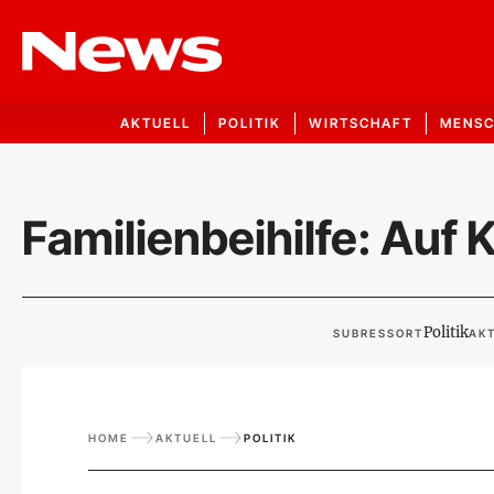
AKTUELL
POLITIK
WIRTSCHAFT
MENS
Familienbeihilfe: Auf 
Politik
SUBRESSORT
AKT
HOME
AKTUELL
POLITIK