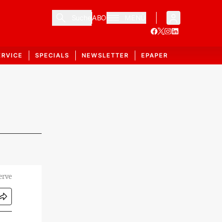
Suche
ABO
MENÜ
ERVICE
SPECIALS
NEWSLETTER
EPAPER
erve