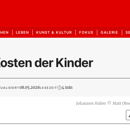
CHEN
LEBEN
KUNST & KULTUR
FOKUS
GALERIE
S
Kosten der Kinder
08.05.2026
4 min
UALISIERT
LESEZEIT
Johannes Huber
©
Matt Obs