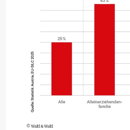
©
Waltl & Waltl