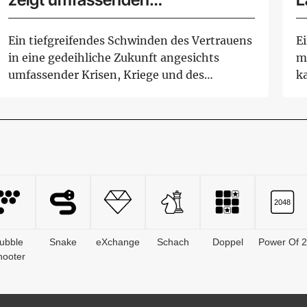
Geburtenrückgang
e
Ein tiefgreifendes Schwinden des Vertrauens
E
in eine gedeihliche Zukunft angesichts
m
umfassender Krisen, Kriege und des
k
Klimawandels...
u
ubble
Snake
eXchange
Schach
Doppel
Power Of 2
hooter