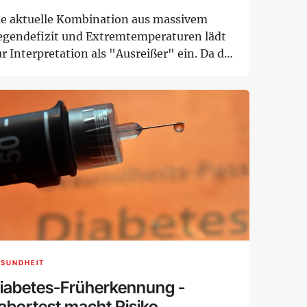
ie aktuelle Kombination aus massivem
egendefizit und Extremtemperaturen lädt
r Interpretation als "Ausreißer" ein. Da die
emp...
ESUNDHEIT
iabetes-Früherkennung -
abortest macht Risiko