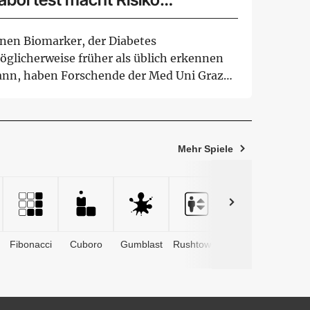
inschätzbar
inen Biomarker, der Diabetes
öglicherweise früher als üblich erkennen
ann, haben Forschende der Med Uni Graz
ntersucht. Demnac...
Mehr Spiele
Fibonacci
Cuboro
Gumblast
Rushtower
Advents­
kalender