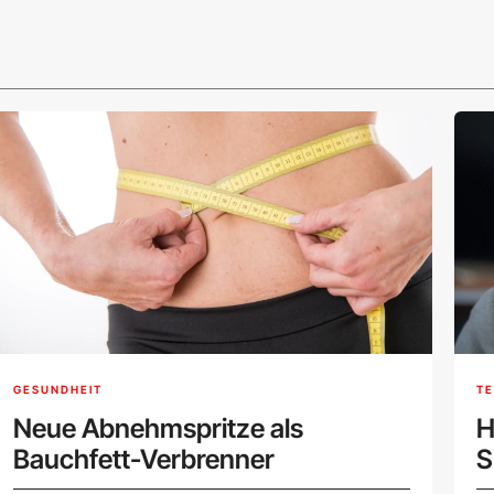
GESUNDHEIT
TE
Neue Abnehmspritze als
H
Bauchfett-Verbrenner
S
k