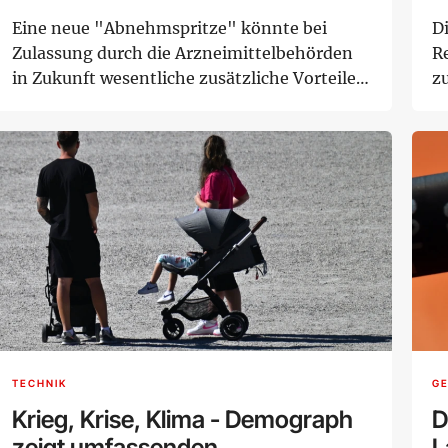
Eine neue "Abnehmspritze" könnte bei
D
Zulassung durch die Arzneimittelbehörden
R
in Zukunft wesentliche zusätzliche Vorteile
zu
bieten. ...
T
TECHNIK
G
Krieg, Krise, Klima - Demograph
D
zeigt umfassenden
L