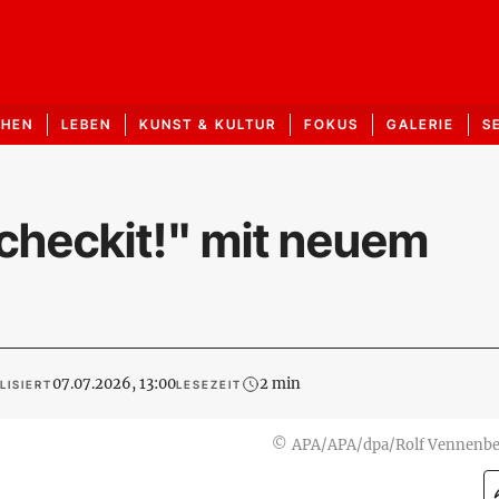
CHEN
LEBEN
KUNST & KULTUR
FOKUS
GALERIE
S
checkit!" mit neuem
07.07.2026, 13:00
2 min
LISIERT
LESEZEIT
©
APA/APA/dpa/Rolf Vennenb