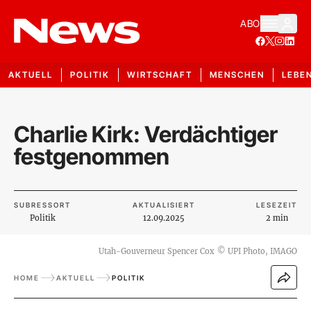
ABO
AKTUELL
POLITIK
WIRTSCHAFT
MENSCHEN
LEBE
Charlie Kirk: Verdächtiger
festgenommen
SUBRESSORT
AKTUALISIERT
LESEZEIT
Politik
12.09.2025
2 min
Utah-Gouverneur Spencer Cox
©
UPI Photo, IMAGO
HOME
AKTUELL
POLITIK