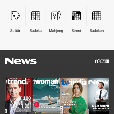
Solitär
Sudoku
Mahjong
Street
Sudoken
B
S