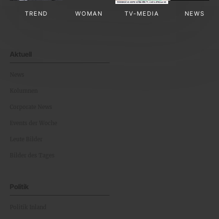
TREND
WOMAN
TV-MEDIA
NEWS
Aktuell
News
Kolumnen
Corporate News
Events der Woche
Leute Bilder
Bilder des Tages
Politik
Politik Inland