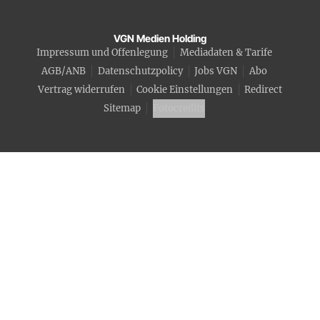
VGN Medien Holding
Impressum und Offenlegung
Mediadaten & Tarife
AGB/ANB
Datenschutzpolicy
Jobs VGN
Abo
Vertrag widerrufen
Cookie Einstellungen
Redirect
Sitemap
Fotocredits