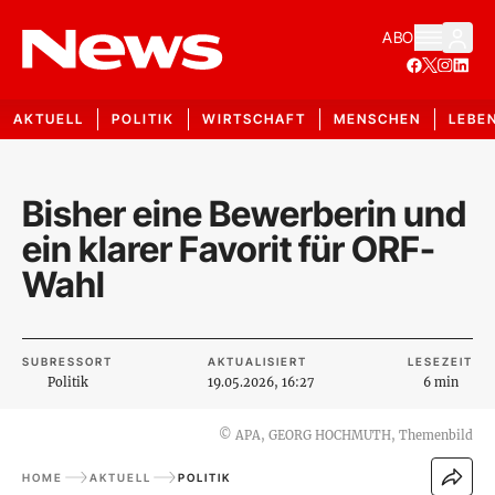
ABO
AKTUELL
POLITIK
WIRTSCHAFT
MENSCHEN
LEBE
Bisher eine Bewerberin und
ein klarer Favorit für ORF-
Wahl
SUBRESSORT
AKTUALISIERT
LESEZEIT
Politik
19.05.2026, 16:27
6 min
©
APA, GEORG HOCHMUTH, Themenbild
HOME
AKTUELL
POLITIK