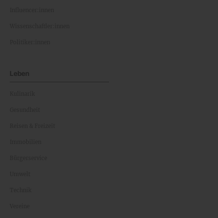
Influencer:innen
Wissenschaftler:innen
Politiker:innen
Leben
Kulinarik
Gesundheit
Reisen & Freizeit
Immobilien
Bürgerservice
Umwelt
Technik
Vereine