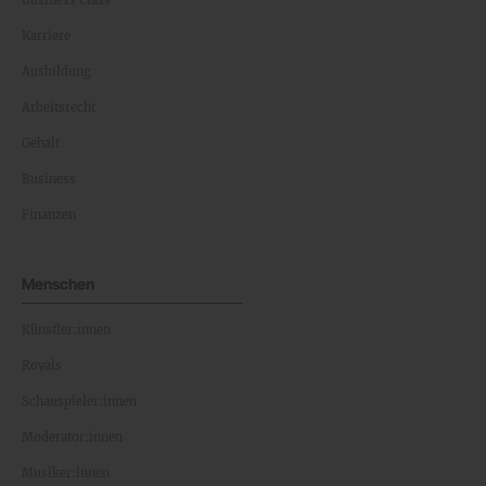
Business Class
Karriere
Ausbildung
Arbeitsrecht
Gehalt
Business
Finanzen
Menschen
Künstler:innen
Royals
Schauspieler:innen
Moderator:innen
Musiker:innen