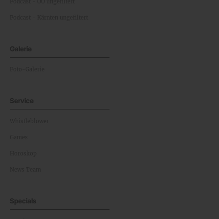
Podcast - OÖ ungefiltert
Podcast - Kärnten ungefiltert
Galerie
Foto-Galerie
Service
Whistleblower
Games
Horoskop
News Team
Specials