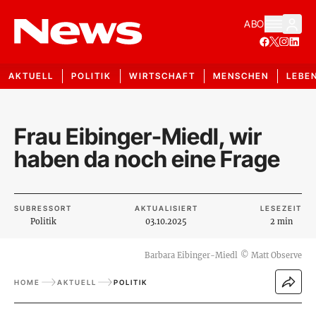
ABO
AKTUELL
POLITIK
WIRTSCHAFT
MENSCHEN
LEBE
Frau Eibinger-Miedl, wir
haben da noch eine Frage
SUBRESSORT
AKTUALISIERT
LESEZEIT
Politik
03.10.2025
2 min
Barbara Eibinger-Miedl
©
Matt Observe
HOME
AKTUELL
POLITIK