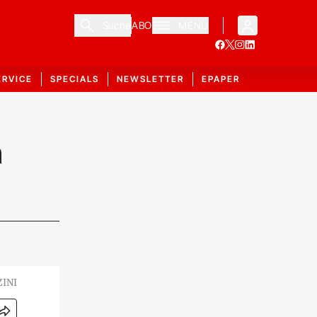
Suche
ABO
MENÜ
ERVICE
SPECIALS
NEWSLETTER
EPAPER
n
INI