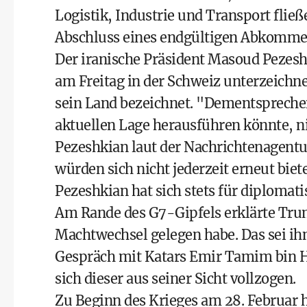
Logistik, Industrie und Transport fli
Abschluss eines endgültigen Abkommen
Der iranische Präsident Masoud Peze
am Freitag in der Schweiz unterzeichne
sein Land bezeichnet. "Dementsprechen
aktuellen Lage herausführen könnte, ni
Pezeshkian laut der Nachrichtenagentu
würden sich nicht jederzeit erneut biet
Pezeshkian hat sich stets für diplomat
Am Rande des G7-Gipfels erklärte Trum
Machtwechsel gelegen habe. Das sei i
Gespräch mit Katars Emir Tamim bin H
sich dieser aus seiner Sicht vollzogen.
Zu Beginn des Krieges am 28. Februar 