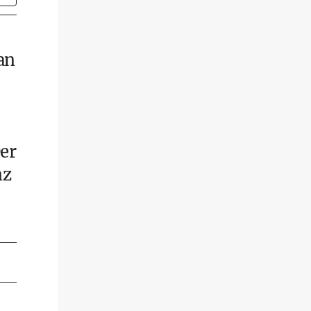
an
Der
nz