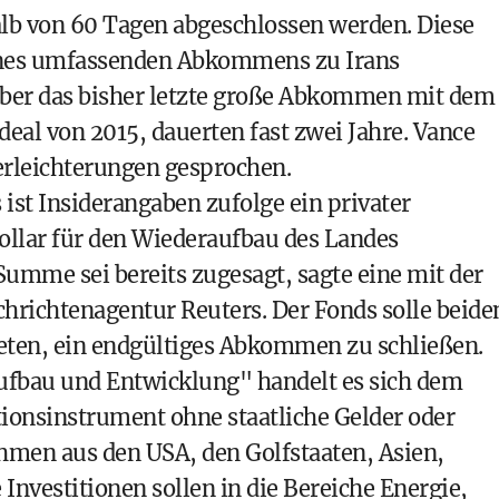
alb von 60 Tagen abgeschlossen werden. Diese
 eines umfassenden Abkommens zu Irans
er das bisher letzte große Abkommen mit dem
al von 2015, dauerten fast zwei Jahre. Vance
erleichterungen gesprochen.
t Insiderangaben zufolge ein privater
ollar für den Wiederaufbau des Landes
Summe sei bereits zugesagt, sagte eine mit der
hrichtenagentur Reuters. Der Fonds solle beide
ieten, ein endgültiges Abkommen zu schließen.
ufbau und Entwicklung" handelt es sich dem
itionsinstrument ohne staatliche Gelder oder
hmen aus den USA, den Golfstaaten, Asien,
 Investitionen sollen in die Bereiche Energie,