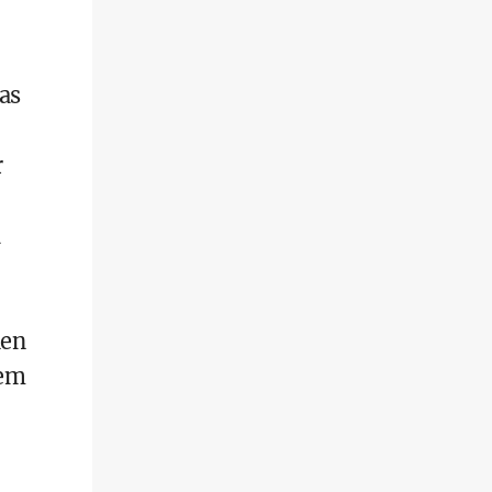
as
r
nen
nem