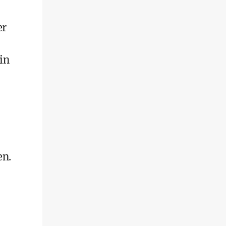
er
in
en.