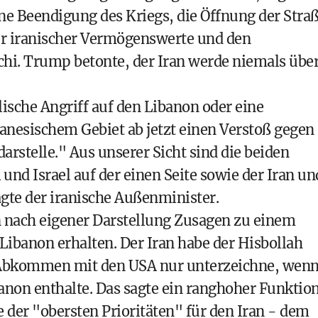
ne Beendigung des Kriegs, die Öffnung der Stra
er iranischer Vermögenswerte und den
chi. Trump betonte, der Iran werde niemals übe
lische Angriff auf den Libanon oder eine
banesischem Gebiet ab jetzt einen Verstoß gegen
rstelle." Aus unserer Sicht sind die beiden
nd Israel auf der einen Seite sowie der Iran un
agte der iranische Außenminister.
n nach eigener Darstellung Zusagen zu einem
ibanon erhalten. Der Iran habe der Hisbollah
n Abkommen mit den USA nur unterzeichne, wen
anon enthalte. Das sagte ein ranghoher Funktio
ne der "obersten Prioritäten" für den Iran - dem