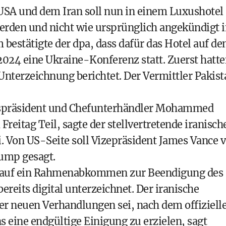
A und dem Iran soll nun in einem Luxushotel
erden und nicht wie ursprünglich angekündigt 
bestätigte der dpa, dass dafür das Hotel auf d
2024 eine Ukraine-Konferenz statt. Zuerst hatt
Unterzeichnung berichtet. Der Vermittler Pakist
tspräsident und Chefunterhändler Mohammed
eitag Teil, sagte der stellvertretende iranisch
Von US-Seite soll Vizepräsident James Vance v
rump gesagt.
or auf ein Rahmenabkommen zur Beendigung des
reits digital unterzeichnet. Der iranische
der neuen Verhandlungen sei, nach dem offiziell
 eine endgültige Einigung zu erzielen, sagt