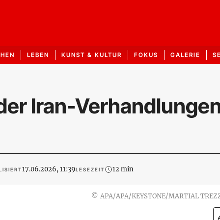
CHEN
LEBEN
KUNST & KULTUR
FOKUS
GALERIE
S
der Iran-Verhandlunge
17.06.2026, 11:39
12 min
ISIERT
LESEZEIT
©
APA/APA/KEYSTONE/MARTIAL TREZZ