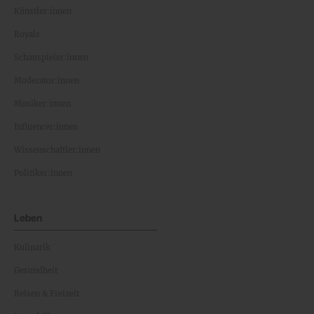
Künstler:innen
Royals
Schauspieler:innen
Moderator:innen
Musiker:innen
Influencer:innen
Wissenschaftler:innen
Politiker:innen
Leben
Kulinarik
Gesundheit
Reisen & Freizeit