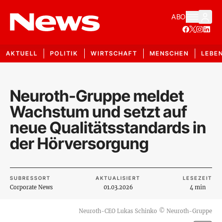
ABO
AKTUELL
POLITIK
WIRTSCHAFT
MENSCHEN
LEBE
Neuroth-Gruppe meldet
Wachstum und setzt auf
neue Qualitätsstandards in
der Hörversorgung
SUBRESSORT
AKTUALISIERT
LESEZEIT
Corporate News
01.03.2026
4 min
Neuroth-CEO Lukas Schinko
©
Neuroth-Gruppe