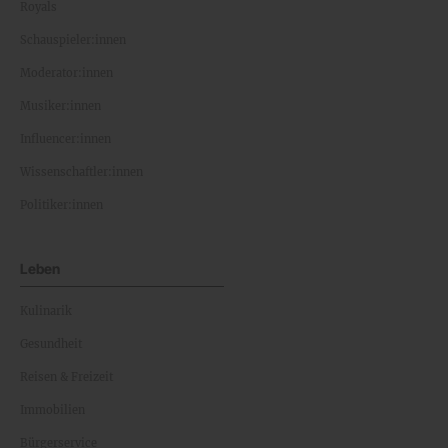
Royals
Schauspieler:innen
Moderator:innen
Musiker:innen
Influencer:innen
Wissenschaftler:innen
Politiker:innen
Leben
Kulinarik
Gesundheit
Reisen & Freizeit
Immobilien
Bürgerservice