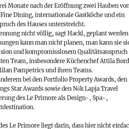
drei Monate nach der Eröffnung zwei Hauben vo
 Fine Dining, internationale Gastköche und ein
ruch des Hauses unterstreicht.
ennung nicht völlig, sagt Hackl, geplant werden
hnungen kann man nicht planen, man kann sie si
äzision und kompromisslosem Qualitätsanspruch
ten Team, insbesondere Küchenchef Attila Bord
ilan Pampetrics und ihren Teams.
derem bei den Portfolio Property Awards, den
ngs Star Awards sowie den Nők Lapja Travel
ierung des Le Primore als Design-, Spa-,
destination.
es Le Primore liegt darin, dass hier nicht einfa