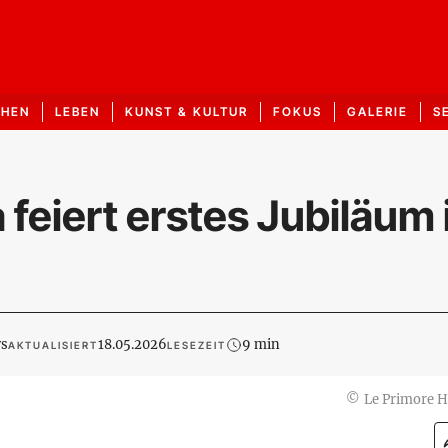
CHEN
LEBEN
KUNST & KULTUR
FOKUS
GALERIE
S
 feiert erstes Jubiläum 
ws
18.05.2026
9 min
AKTUALISIERT
LESEZEIT
©
Le Primore H