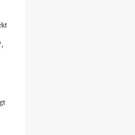
rkt
“,
gt