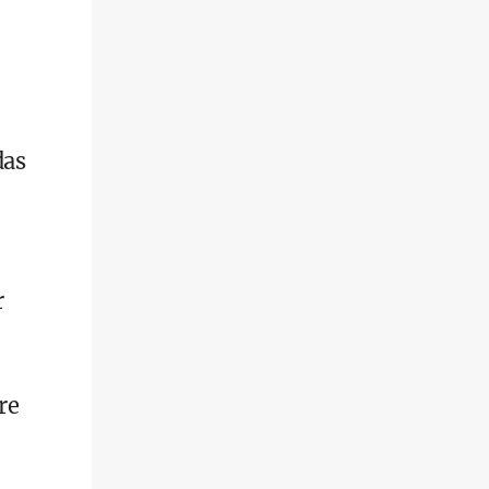
das
r
re