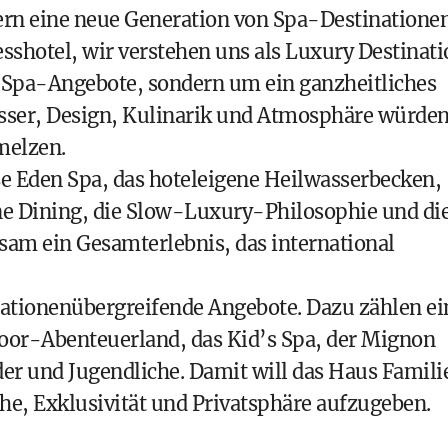
dern eine neue Generation von Spa-Destinationen
esshotel, wir verstehen uns als Luxury Destinat
m Spa-Angebote, sondern um ein ganzheitliches
sser, Design, Kulinarik und Atmosphäre würde
melzen.
e Eden Spa, das hoteleigene Heilwasserbecken,
ne Dining, die Slow-Luxury-Philosophie und di
m ein Gesamterlebnis, das international
erationenübergreifende Angebote. Dazu zählen ei
oor-Abenteuerland, das Kid’s Spa, der Mignon
er und Jugendliche. Damit will das Haus Famili
e, Exklusivität und Privatsphäre aufzugeben.