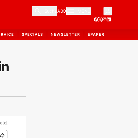
Suche
ABO
MENÜ
ERVICE
SPECIALS
NEWSLETTER
EPAPER
in
otel