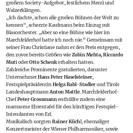
großem Society-Aufgebot, festlichem Menü und
Walzerklängen.
„Ich dachte, schon alle großen Bühnen der Welt zu
kennen“, scherzte Kaufmann beim Einzug mit
Blasorchester. „Aber so eine Bühne wie hier im
Marchfelderhof hatte ich noch nie.“ Gemeinsam mit
seiner Frau Christiane nahm er den Preis entgegen,
den zuvor bereits Größen wie
Zubin Mehta, Riccardo
Muti
oder
Otto Schenk
erhalten hatten.
Zahlreiche Prominente gratulierten, darunter
Unternehmer
Hans Peter Haselsteiner
,
Festspielpräsidentin
Helga Rabl-Stadler
und Tirols
Landeshauptmann
Anton Mattle
. Marchfelderhof-
Chef
Peter Grossmann
enthüllte zudem eine
marmorne Ehrentafel für den künftigen Festspiel-
Intendanten von Erl.
Musikalisch sorgten
Rainer Küch
l, ehemaliger
Konzertmeister der Wiener Philharmoniker, sowie