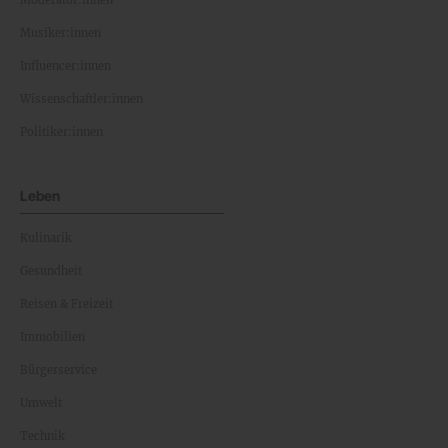
Musiker:innen
Influencer:innen
Wissenschaftler:innen
Politiker:innen
Leben
Kulinarik
Gesundheit
Reisen & Freizeit
Immobilien
Bürgerservice
Umwelt
Technik