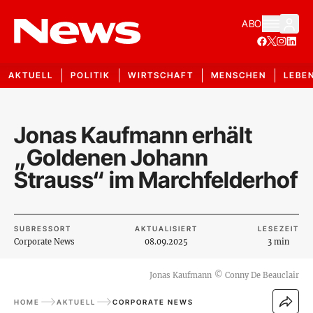
ABO
AKTUELL
POLITIK
WIRTSCHAFT
MENSCHEN
LEBE
Jonas Kaufmann erhält
„Goldenen Johann
Strauss“ im Marchfelderhof
SUBRESSORT
AKTUALISIERT
LESEZEIT
Corporate News
08.09.2025
3 min
Jonas Kaufmann
©
Conny De Beauclair
HOME
AKTUELL
CORPORATE NEWS