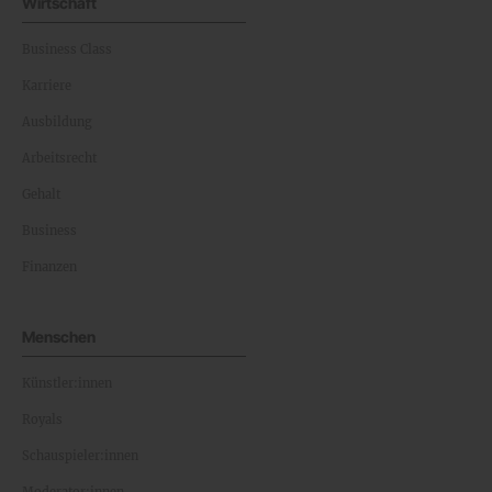
Wirtschaft
Business Class
Karriere
Ausbildung
Arbeitsrecht
Gehalt
Business
Finanzen
Menschen
Künstler:innen
Royals
Schauspieler:innen
Moderator:innen