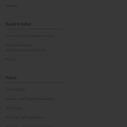
Vereine
Kunst & Kultur
Literatur & Buchempfehlungen
Franz Grabmayrs
MATERIALSCHLACHTEN
Videos
Fokus
Good Health
Kinder- und Jugendgesundheit
NEWScast
Podcast - OÖ ungefiltert
Podcast - Kärnten ungefiltert