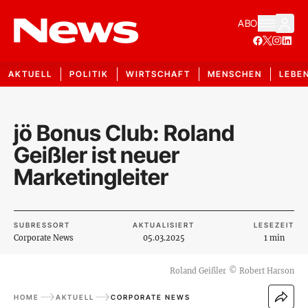
ABO
AKTUELL
POLITIK
WIRTSCHAFT
MENSCHEN
LEBE
jö Bonus Club: Roland
Geißler ist neuer
Marketingleiter
SUBRESSORT
AKTUALISIERT
LESEZEIT
Corporate News
05.03.2025
1 min
Roland Geißler
©
Robert Harson
HOME
AKTUELL
CORPORATE NEWS