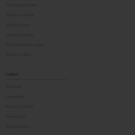
Schauspieler:innen
Moderator:innen
Musiker:innen
Influencer:innen
Wissenschaftler:innen
Politiker:innen
Leben
Kulinarik
Gesundheit
Reisen & Freizeit
Immobilien
Bürgerservice