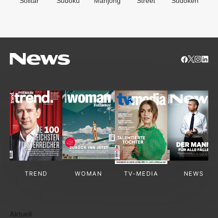
Solitär
Sudoku
Mahjong
Street
Sudoken
B
S
TREND
WOMAN
TV-MEDIA
NEWS
Aktuell