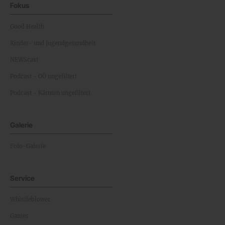
Fokus
Good Health
Kinder- und Jugendgesundheit
NEWScast
Podcast - OÖ ungefiltert
Podcast - Kärnten ungefiltert
Galerie
Foto-Galerie
Service
Whistleblower
Games