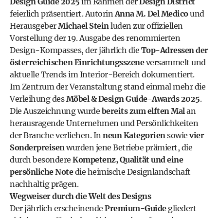
Design Guide 2025
im Rahmen der
Design District
feierlich präsentiert. Autorin
Anna M. Del Medico
und
Herausgeber
Michael Stein
luden zur offiziellen
Vorstellung der 19. Ausgabe des renommierten
Design-Kompasses, der jährlich die
Top-Adressen der
österreichischen Einrichtungsszene
versammelt und
aktuelle Trends im Interior-Bereich dokumentiert.
Im Zentrum der Veranstaltung stand einmal mehr die
Verleihung des
Möbel & Design Guide-Awards 2025
.
Die Auszeichnung wurde
bereits zum elften Mal
an
herausragende Unternehmen und Persönlichkeiten
der Branche verliehen. In
neun Kategorien
sowie
vier
Sonderpreisen
wurden jene Betriebe prämiert, die
durch besondere
Kompetenz, Qualität und eine
persönliche Note
die heimische Designlandschaft
nachhaltig prägen.
Wegweiser durch die Welt des Designs
Der jährlich erscheinende
Premium-Guide
gliedert