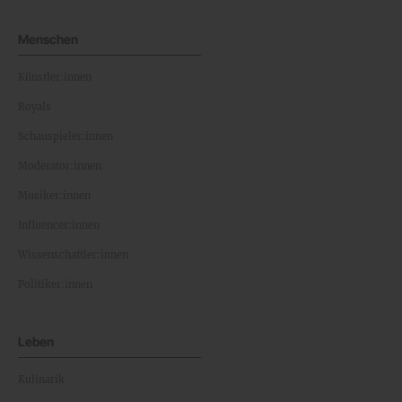
Menschen
Künstler:innen
Royals
Schauspieler:innen
Moderator:innen
Musiker:innen
Influencer:innen
Wissenschaftler:innen
Politiker:innen
Leben
Kulinarik