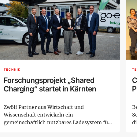
TECHNIK
TE
Forschungsprojekt „Shared
C
Charging“ startet in Kärnten
P
w
Zwölf Partner aus Wirtschaft und
B
Wissenschaft entwickeln ein
S
gemeinschaftlich nutzbares Ladesystem für
d
Elektrofahrzeuge. Die FF...
Fo