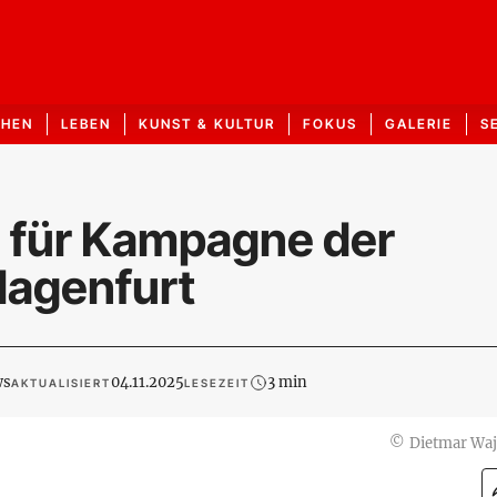
CHEN
LEBEN
KUNST & KULTUR
FOKUS
GALERIE
S
 für Kampagne der
lagenfurt
ws
04.11.2025
3 min
AKTUALISIERT
LESEZEIT
©
Dietmar Wa