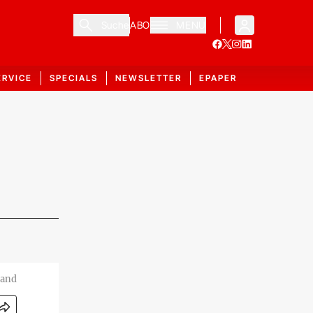
Suche
ABO
MENÜ
ERVICE
SPECIALS
NEWSLETTER
EPAPER
jand