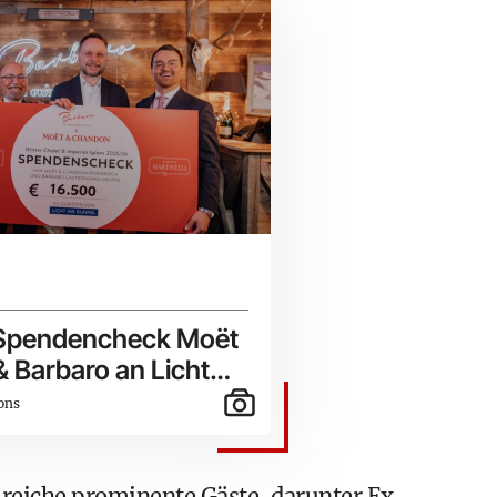
Spendencheck Moët
 Barbaro an Licht
ons
eiche prominente Gäste, darunter Ex-