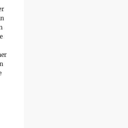
er
hn
n
ie
ner
rn
e