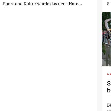
Sport und Kultur wurde das neue
Hote...
S
be
M
S
b
B
Be