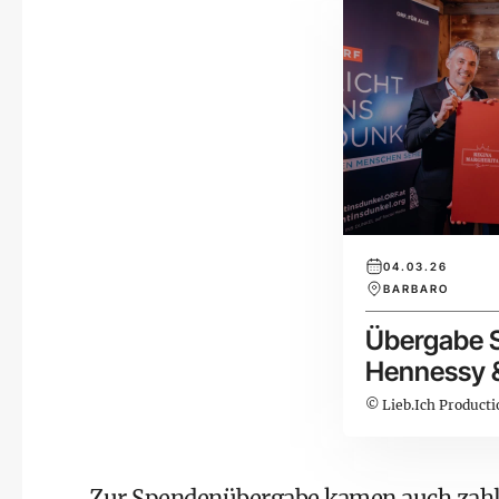
04.03.26
BARBARO
Übergabe 
Hennessy &
ins Dunkel
© Lieb.Ich Producti
Zur Spendenübergabe kamen auch zahlr