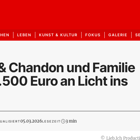
CHEN
LEBEN
KUNST & KULTUR
FOKUS
GALERIE
S
& Chandon und Familie
500 Euro an Licht ins
05.03.2026
3 min
UALISIERT
LESEZEIT
©
Lieb.Ich Product