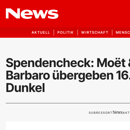
AKTUELL
POLITIK
WIRTSCHAFT
MENS
Spendencheck: Moët 
Barbaro übergeben 16.
Dunkel
News
SUBRESSORT
AKT