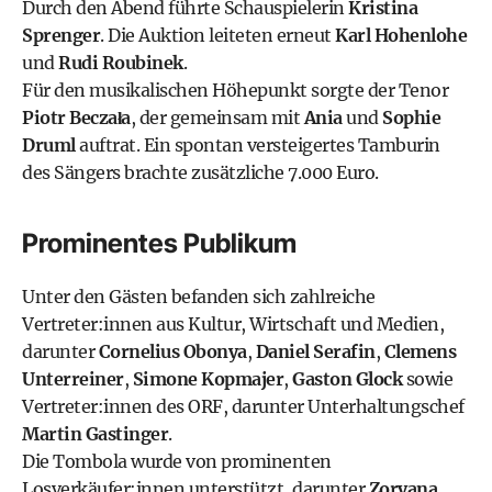
Durch den Abend führte Schauspielerin
Kristina
Sprenger
. Die Auktion leiteten erneut
Karl Hohenlohe
und
Rudi Roubinek
.
Für den musikalischen Höhepunkt sorgte der Tenor
Piotr Beczała
, der gemeinsam mit
Ania
und
Sophie
Druml
auftrat. Ein spontan versteigertes Tamburin
des Sängers brachte zusätzliche 7.000 Euro.
Prominentes Publikum
Unter den Gästen befanden sich zahlreiche
Vertreter:innen aus Kultur, Wirtschaft und Medien,
darunter
Cornelius Obonya
,
Daniel Serafin
,
Clemens
Unterreiner
,
Simone Kopmajer
,
Gaston Glock
sowie
Vertreter:innen des ORF, darunter Unterhaltungschef
Martin Gastinger
.
Die Tombola wurde von prominenten
Losverkäufer:innen unterstützt, darunter
Zoryana