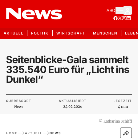
ABO
AKTUELL
POLITIK
WIRTSCHAFT
MENSCHEN
LEBE
Seitenblicke-Gala sammelt
335.540 Euro für „Licht ins
Dunkel“
SUBRESSORT
AKTUALISIERT
LESEZEIT
News
24.02.2026
4 min
©
Katharina Schiffl
HOME
AKTUELL
NEWS