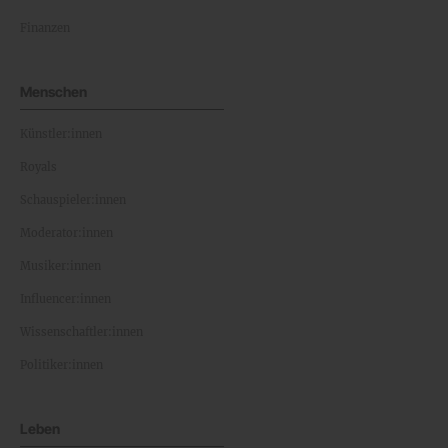
Finanzen
Menschen
Künstler:innen
Royals
Schauspieler:innen
Moderator:innen
Musiker:innen
Influencer:innen
Wissenschaftler:innen
Politiker:innen
Leben