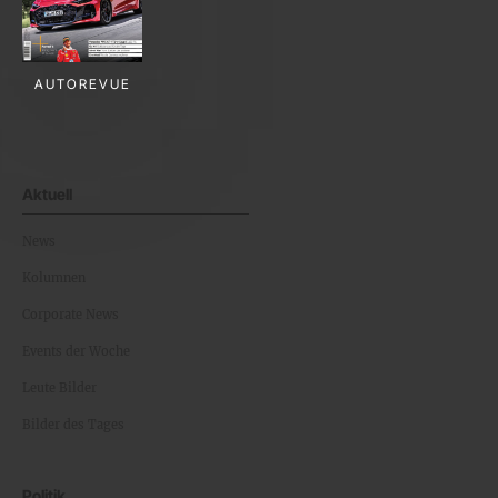
AUTOREVUE
Aktuell
News
Kolumnen
Corporate News
Events der Woche
Leute Bilder
Bilder des Tages
Politik