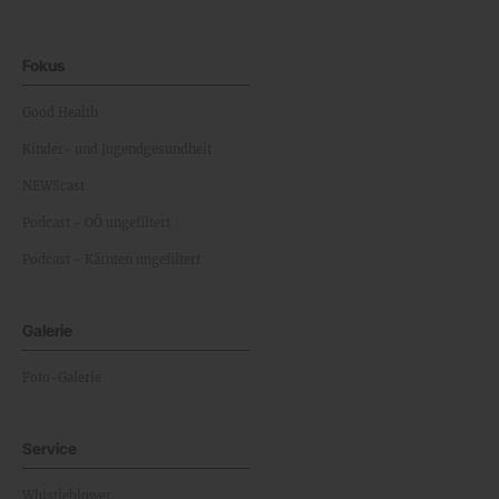
Fokus
Good Health
Kinder- und Jugendgesundheit
NEWScast
Podcast - OÖ ungefiltert
Podcast - Kärnten ungefiltert
Galerie
Foto-Galerie
Service
Whistleblower