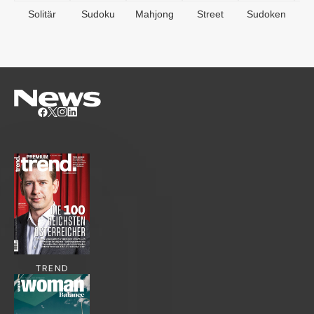
Solitär
Sudoku
Mahjong
Street
Sudoken
B
S
TREND