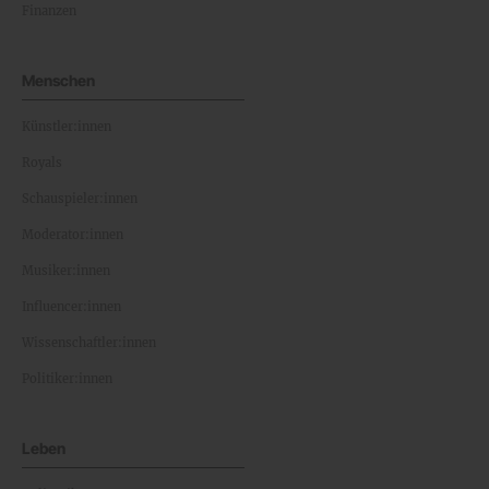
Finanzen
Menschen
Künstler:innen
Royals
Schauspieler:innen
Moderator:innen
Musiker:innen
Influencer:innen
Wissenschaftler:innen
Politiker:innen
Leben