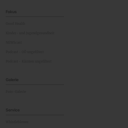
Fokus
Good Health
Kinder- und Jugendgesundheit
NEWScast
Podcast - OÖ ungefiltert
Podcast - Kärnten ungefiltert
Galerie
Foto-Galerie
Service
Whistleblower