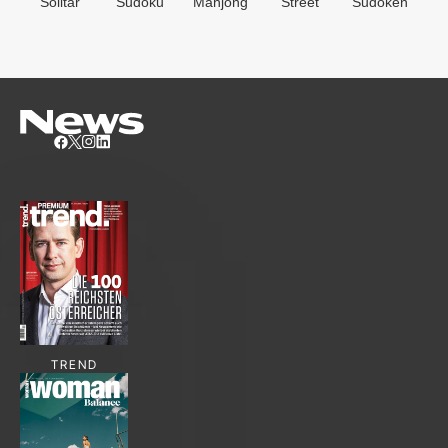
Solitär
Sudoku
Mahjong
Street
Sudoken
B
S
TREND