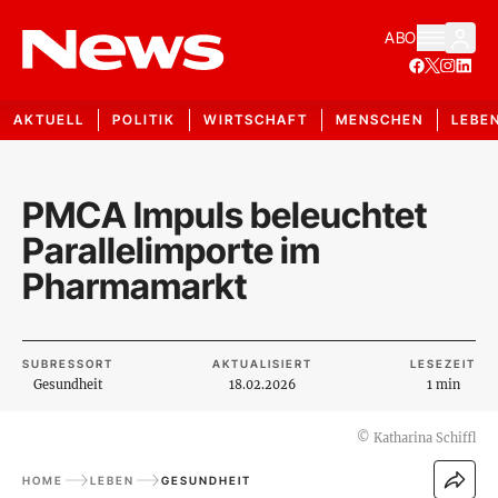
ABO
AKTUELL
POLITIK
WIRTSCHAFT
MENSCHEN
LEBE
PMCA Impuls beleuchtet
Parallelimporte im
Pharmamarkt
SUBRESSORT
AKTUALISIERT
LESEZEIT
Gesundheit
18.02.2026
1 min
©
Katharina Schiffl
HOME
LEBEN
GESUNDHEIT