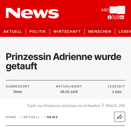
ABO
AKTUELL
POLITIK
WIRTSCHAFT
MENSCHEN
LEBE
Prinzessin Adrienne wurde
getauft
SUBRESSORT
AKTUALISIERT
LESEZEIT
News
08.06.2018
2 min
Taufe von Prinzessin Adrienne von Schweden
©
IMAGO, PPE
HOME
AKTUELL
NEWS