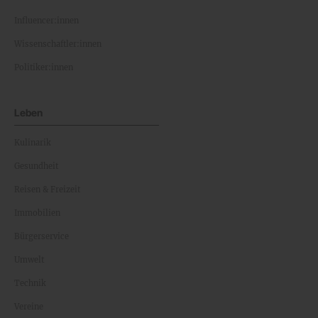
Influencer:innen
Wissenschaftler:innen
Politiker:innen
Leben
Kulinarik
Gesundheit
Reisen & Freizeit
Immobilien
Bürgerservice
Umwelt
Technik
Vereine