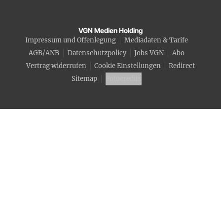
VGN Medien Holding
Impressum und Offenlegung
Mediadaten & Tarife
AGB/ANB
Datenschutzpolicy
Jobs VGN
Abo
Vertrag widerrufen
Cookie Einstellungen
Redirect
Sitemap
Fotocredits