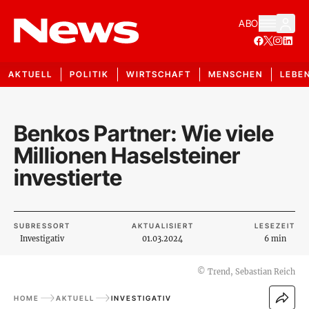
ABO
AKTUELL
POLITIK
WIRTSCHAFT
MENSCHEN
LEBE
Benkos Partner: Wie viele
Millionen Haselsteiner
investierte
SUBRESSORT
AKTUALISIERT
LESEZEIT
Investigativ
01.03.2024
6 min
©
Trend, Sebastian Reich
HOME
AKTUELL
INVESTIGATIV