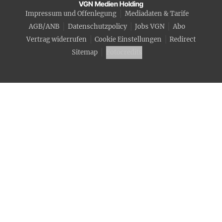
VGN Medien Holding
Impressum und Offenlegung
Mediadaten & Tarife
AGB/ANB
Datenschutzpolicy
Jobs VGN
Abo
Vertrag widerrufen
Cookie Einstellungen
Redirect
Sitemap
Fotocredits