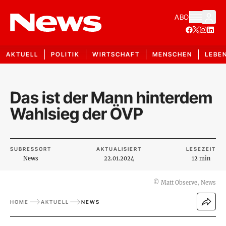
ABO
AKTUELL
POLITIK
WIRTSCHAFT
MENSCHEN
LEBE
Das ist der Mann hinterdem
Wahlsieg der ÖVP
SUBRESSORT
AKTUALISIERT
LESEZEIT
News
22.01.2024
12 min
©
Matt Observe, News
HOME
AKTUELL
NEWS