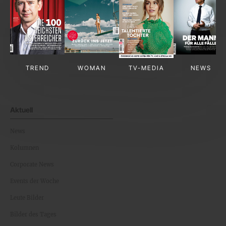
TREND
WOMAN
TV-MEDIA
NEWS
Aktuell
News
Kolumnen
Corporate News
Events der Woche
Leute Bilder
Bilder des Tages