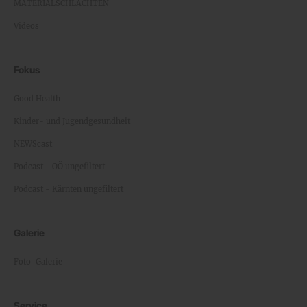
MATERIALSCHLACHTEN
Videos
Fokus
Good Health
Kinder- und Jugendgesundheit
NEWScast
Podcast - OÖ ungefiltert
Podcast - Kärnten ungefiltert
Galerie
Foto-Galerie
Service