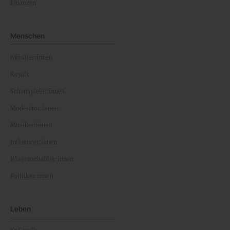
Finanzen
Menschen
Künstler:innen
Royals
Schauspieler:innen
Moderator:innen
Musiker:innen
Influencer:innen
Wissenschaftler:innen
Politiker:innen
Leben