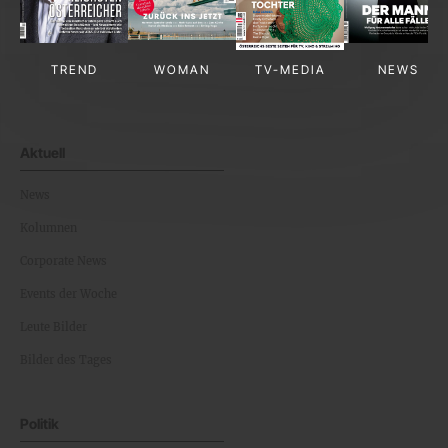
TREND
WOMAN
TV-MEDIA
NEWS
Aktuell
News
Kolumnen
Corporate News
Events der Woche
Leute Bilder
Bilder des Tages
Politik