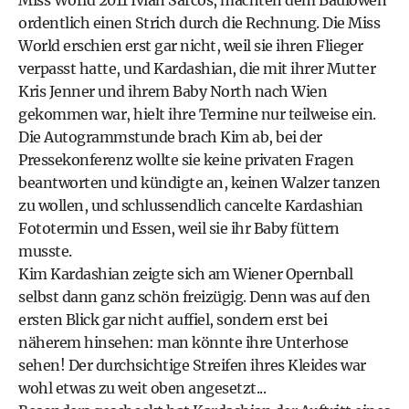
Miss World 2011 Ivian Sarcos, machten dem Baulöwen
ordentlich einen Strich durch die Rechnung. Die Miss
World erschien erst gar nicht, weil sie ihren Flieger
verpasst hatte, und Kardashian, die mit ihrer Mutter
Kris Jenner und ihrem Baby North nach Wien
gekommen war, hielt ihre Termine nur teilweise ein.
Die Autogrammstunde brach Kim ab, bei der
Pressekonferenz wollte sie keine privaten Fragen
beantworten und kündigte an, keinen Walzer tanzen
zu wollen, und schlussendlich cancelte Kardashian
Fototermin und Essen, weil sie ihr Baby füttern
musste.
Kim Kardashian zeigte sich am Wiener Opernball
selbst dann ganz schön freizügig. Denn was auf den
ersten Blick gar nicht auffiel, sondern erst bei
näherem hinsehen: man könnte ihre Unterhose
sehen! Der durchsichtige Streifen ihres Kleides war
wohl etwas zu weit oben angesetzt...