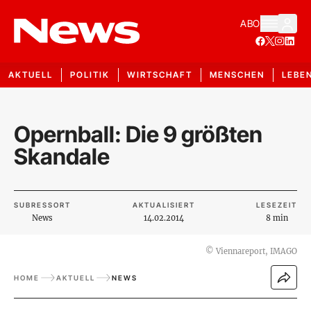
ABO
AKTUELL
POLITIK
WIRTSCHAFT
MENSCHEN
LEBE
Opernball: Die 9 größten
Skandale
SUBRESSORT
AKTUALISIERT
LESEZEIT
News
14.02.2014
8 min
©
Viennareport, IMAGO
HOME
AKTUELL
NEWS