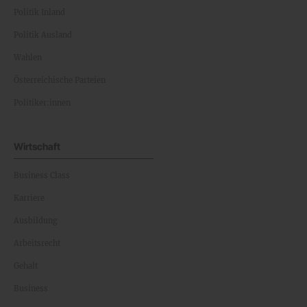
Politik Inland
Politik Ausland
Wahlen
Österreichische Parteien
Politiker:innen
Wirtschaft
Business Class
Karriere
Ausbildung
Arbeitsrecht
Gehalt
Business