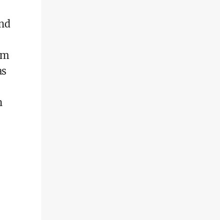
und
em
as
n