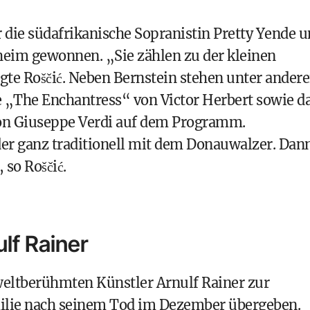
 die südafrikanische Sopranistin Pretty Yende 
heim gewonnen. „Sie zählen zu der kleinen
gte Roščić. Neben Bernstein stehen unter ander
te „The Enchantress“ von Victor Herbert sowie d
von Giuseppe Verdi auf dem Programm.
er ganz traditionell mit dem Donauwalzer. Dan
so Roščić.
lf Rainer
weltberühmten Künstler Arnulf Rainer zur
milie nach seinem Tod im Dezember übergeben.