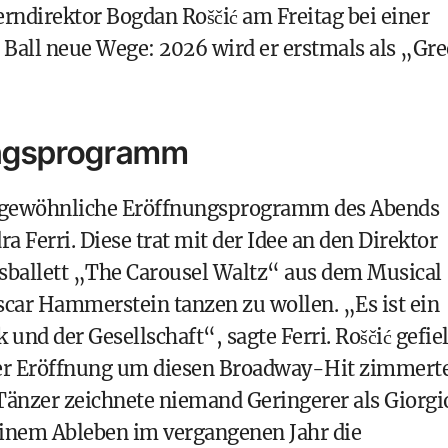
erndirektor Bogdan Roščić am Freitag bei einer
r Ball neue Wege: 2026 wird er erstmals als „Gr
ungsprogramm
ungewöhnliche Eröffnungsprogramm des Abends
a Ferri. Diese trat mit der Idee an den Direktor
tsballett „The Carousel Waltz“ aus dem Musical
car Hammerstein tanzen zu wollen. „Es ist ein
und der Gesellschaft“, sagte Ferri. Roščić gefie
t der Eröffnung um diesen Broadway-Hit zimmerte
änzer zeichnete niemand Geringerer als Giorgi
einem Ableben im vergangenen Jahr die