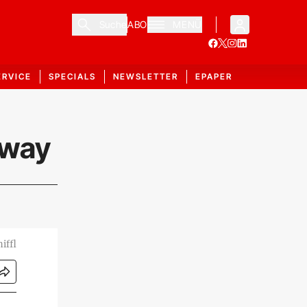
Suche
ABO
MENÜ
ERVICE
SPECIALS
NEWSLETTER
EPAPER
dway
iffl