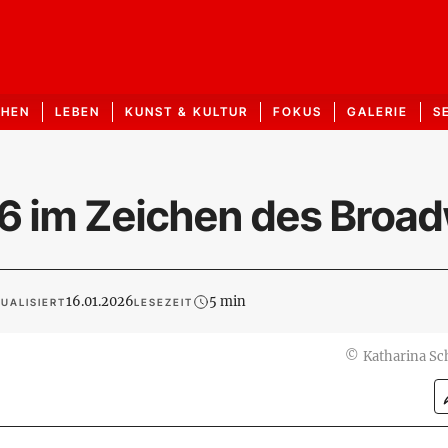
CHEN
LEBEN
KUNST & KULTUR
FOKUS
GALERIE
S
6 im Zeichen des Broa
16.01.2026
5 min
UALISIERT
LESEZEIT
©
Katharina Sch