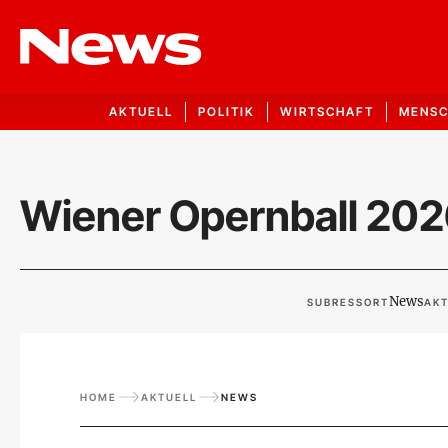
AKTUELL
POLITIK
WIRTSCHAFT
MENS
Wiener Opernball 202
News
SUBRESSORT
AKT
HOME
AKTUELL
NEWS