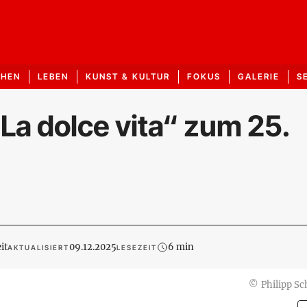
CHEN
LEBEN
KUNST & KULTUR
FOKUS
GALERIE
S
a dolce vita“ zum 25.
it
09.12.2025
6 min
AKTUALISIERT
LESEZEIT
©
Philipp Sc