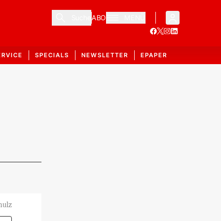
Suche
ABO
MENÜ
ERVICE
SPECIALS
NEWSLETTER
EPAPER
hulz