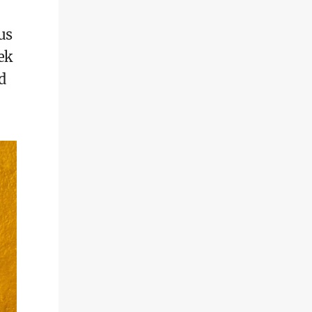
us
ek
d