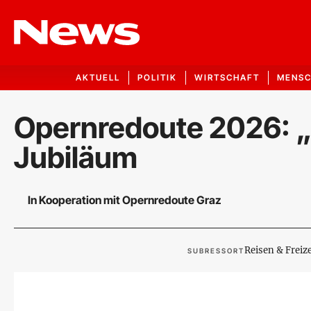
AKTUELL
POLITIK
WIRTSCHAFT
MENS
Opernredoute 2026: „L
Jubiläum
In Kooperation mit Opernredoute Graz
Reisen & Freize
SUBRESSORT