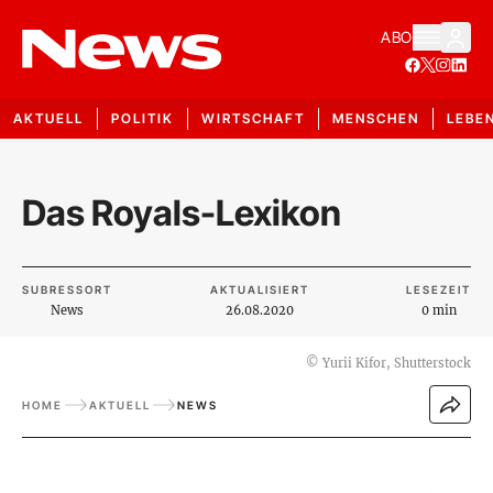
ABO
AKTUELL
POLITIK
WIRTSCHAFT
MENSCHEN
LEBE
Das Royals-Lexikon
SUBRESSORT
AKTUALISIERT
LESEZEIT
News
26.08.2020
0 min
©
Yurii Kifor, Shutterstock
HOME
AKTUELL
NEWS