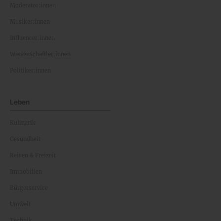
Moderator:innen
Musiker:innen
Influencer:innen
Wissenschaftler:innen
Politiker:innen
Leben
Kulinarik
Gesundheit
Reisen & Freizeit
Immobilien
Bürgerservice
Umwelt
Technik