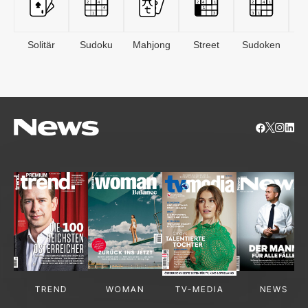
Solitär
Sudoku
Mahjong
Street
Sudoken
B
S
TREND
WOMAN
TV-MEDIA
NEWS