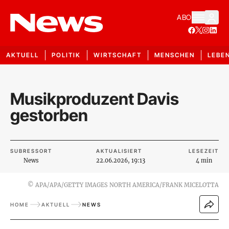
ABO
AKTUELL
POLITIK
WIRTSCHAFT
MENSCHEN
LEBE
Musikproduzent Davis
gestorben
SUBRESSORT
AKTUALISIERT
LESEZEIT
News
22.06.2026, 19:13
4 min
©
APA/APA/GETTY IMAGES NORTH AMERICA/FRANK MICELOTTA
HOME
AKTUELL
NEWS