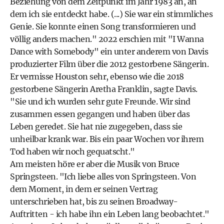
Beziehung von dem Zeitpunkt im Jahr 1983 an, an
dem ich sie entdeckt habe. (...) Sie war ein stimmliches
Genie. Sie konnte einen Song transformieren und
völlig anders machen." 2022 erschien mit "I Wanna
Dance with Somebody" ein unter anderem von Davis
produzierter Film über die 2012 gestorbene Sängerin.
Er vermisse Houston sehr, ebenso wie die 2018
gestorbene Sängerin Aretha Franklin, sagte Davis.
"Sie und ich wurden sehr gute Freunde. Wir sind
zusammen essen gegangen und haben über das
Leben geredet. Sie hat nie zugegeben, dass sie
unheilbar krank war. Bis ein paar Wochen vor ihrem
Tod haben wir noch gequatscht."
Am meisten höre er aber die Musik von Bruce
Springsteen. "Ich liebe alles von Springsteen. Von
dem Moment, in dem er seinen Vertrag
unterschrieben hat, bis zu seinen Broadway-
Auftritten - ich habe ihn ein Leben lang beobachtet."