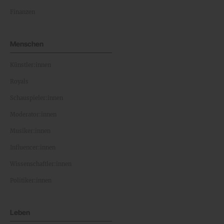
Finanzen
Menschen
Künstler:innen
Royals
Schauspieler:innen
Moderator:innen
Musiker:innen
Influencer:innen
Wissenschaftler:innen
Politiker:innen
Leben