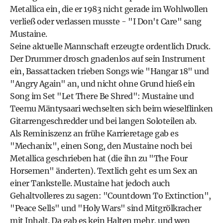
Metallica ein, die er 1983 nicht gerade im Wohlwollen
verließ oder verlassen musste - "I Don't Care" sang
Mustaine.
Seine aktuelle Mannschaft erzeugte ordentlich Druck.
Der Drummer drosch gnadenlos auf sein Instrument
ein, Bassattacken trieben Songs wie "Hangar 18" und
"Angry Again" an, und nicht ohne Grund hieß ein
Song im Set "Let There Be Shred": Mustaine und
Teemu Mäntysaari wechselten sich beim wieselflinken
Gitarrengeschredder und bei langen Soloteilen ab.
Als Reminiszenz an frühe Karrieretage gab es
"Mechanix", einen Song, den Mustaine noch bei
Metallica geschrieben hat (die ihn zu "The Four
Horsemen" änderten). Textlich geht es um Sex an
einer Tankstelle. Mustaine hat jedoch auch
Gehaltvolleres zu sagen: "Countdown To Extinction",
"Peace Sells" und "Holy Wars" sind Mitgrölkracher
mit Inhalt. Da gab es kein Halten mehr, und wen