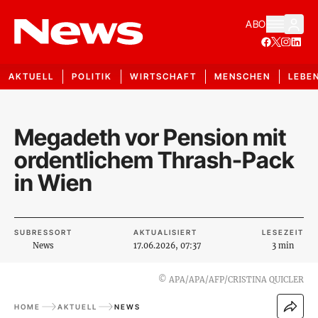
ABO
AKTUELL
POLITIK
WIRTSCHAFT
MENSCHEN
LEBE
Megadeth vor Pension mit
ordentlichem Thrash-Pack
in Wien
SUBRESSORT
AKTUALISIERT
LESEZEIT
News
17.06.2026, 07:37
3 min
©
APA/APA/AFP/CRISTINA QUICLER
HOME
AKTUELL
NEWS