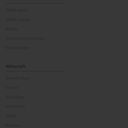
Politik Inland
Politik Ausland
Wahlen
Österreichische Parteien
Politiker:innen
Wirtschaft
Business Class
Karriere
Ausbildung
Arbeitsrecht
Gehalt
Business