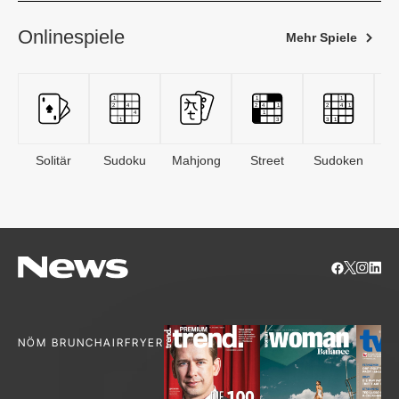
Onlinespiele
Mehr Spiele
Solitär
Sudoku
Mahjong
Street
Sudoken
B
S
NÖM BRUNCH
AIRFRYER