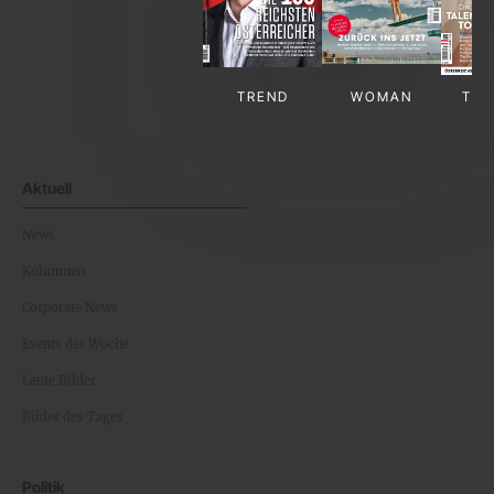
TREND
WOMAN
TV-
Aktuell
News
Kolumnen
Corporate News
Events der Woche
Leute Bilder
Bilder des Tages
Politik