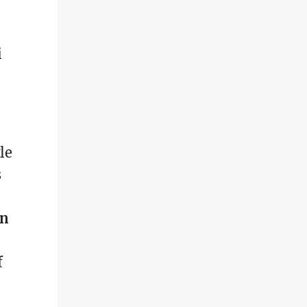
i
le
s
an
f