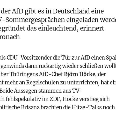
der AfD gibt es in Deutschland eine
u TV-Sommergesprächen eingeladen werd
egründet das einleuchtend, erinnert
tronach
als CDU-Vorsitzender die Tür zur AfD einen Spal
egenwinds dann ruckartig wieder schließen woll
 über Thüringens AfD-Chef
Björn Höcke,
der
t mehr an Regelschulen zu unterrichten, hat ei
. Beide Aussagen stammen aus TV-
 fehlspekulativ im ZDF, Höcke verstieg sich
litische Brisanz brachten die Hitze-Talks noch