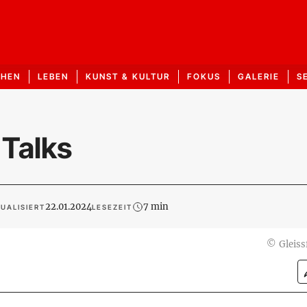
CHEN
LEBEN
KUNST & KULTUR
FOKUS
GALERIE
S
 Talks
22.01.2024
7 min
UALISIERT
LESEZEIT
©
Gleiss