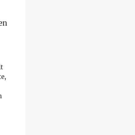
en
t
te,
n