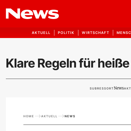
AKTUELL
POLITIK
WIRTSCHAFT
MENS
Klare Regeln für heiße
News
SUBRESSORT
AKT
HOME
AKTUELL
NEWS