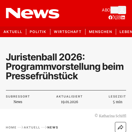
ABO
AKTUELL
POLITIK
WIRTSCHAFT
MENSCHEN
LEBE
Juristenball 2026:
Programmvorstellung beim
Pressefrühstück
SUBRESSORT
AKTUALISIERT
LESEZEIT
News
19.01.2026
5 min
©
Katharina Schiffl
HOME
AKTUELL
NEWS