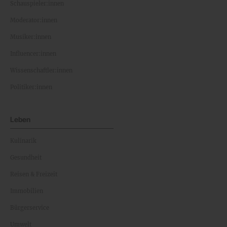
Schauspieler:innen
Moderator:innen
Musiker:innen
Influencer:innen
Wissenschaftler:innen
Politiker:innen
Leben
Kulinarik
Gesundheit
Reisen & Freizeit
Immobilien
Bürgerservice
Umwelt