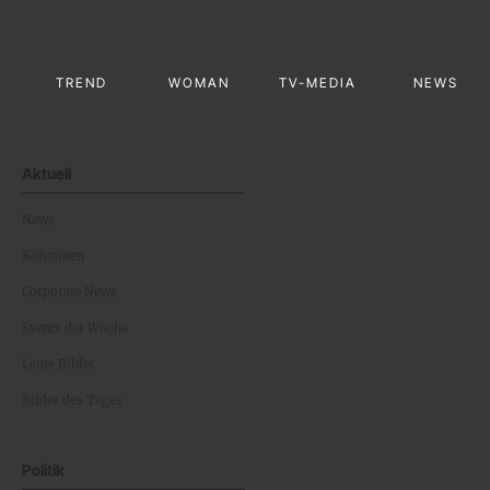
TREND
WOMAN
TV-MEDIA
NEWS
Aktuell
News
Kolumnen
Corporate News
Events der Woche
Leute Bilder
Bilder des Tages
Politik