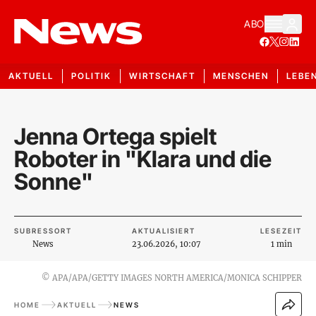
ABO
AKTUELL
POLITIK
WIRTSCHAFT
MENSCHEN
LEBE
Jenna Ortega spielt
Roboter in "Klara und die
Sonne"
SUBRESSORT
AKTUALISIERT
LESEZEIT
News
23.06.2026, 10:07
1 min
©
APA/APA/GETTY IMAGES NORTH AMERICA/MONICA SCHIPPER
HOME
AKTUELL
NEWS