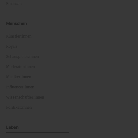
Finanzen
Menschen
Künstler:innen
Royals
Schauspieler:innen
Moderator:innen
Musiker:innen
Influencer:innen
Wissenschaftler:innen
Politiker:innen
Leben