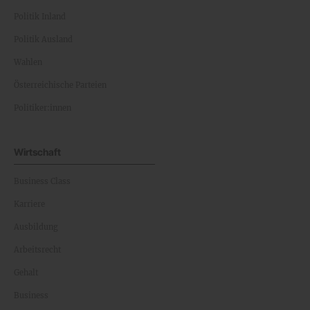
Politik Inland
Politik Ausland
Wahlen
Österreichische Parteien
Politiker:innen
Wirtschaft
Business Class
Karriere
Ausbildung
Arbeitsrecht
Gehalt
Business