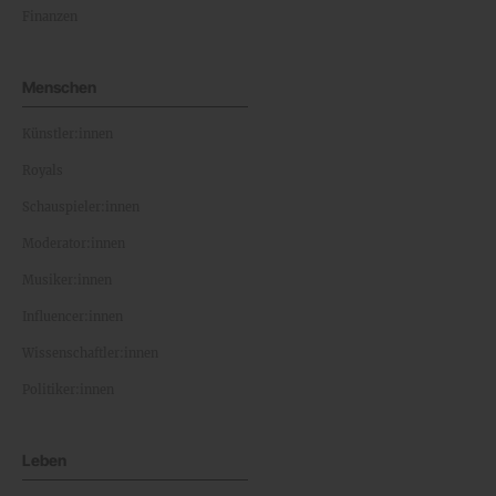
Finanzen
Menschen
Künstler:innen
Royals
Schauspieler:innen
Moderator:innen
Musiker:innen
Influencer:innen
Wissenschaftler:innen
Politiker:innen
Leben