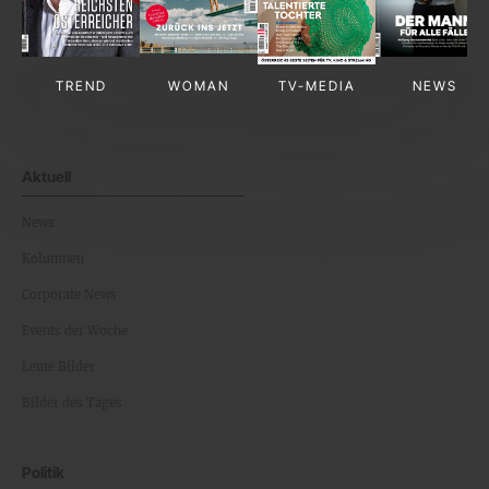
TREND
WOMAN
TV-MEDIA
NEWS
Aktuell
News
Kolumnen
Corporate News
Events der Woche
Leute Bilder
Bilder des Tages
Politik