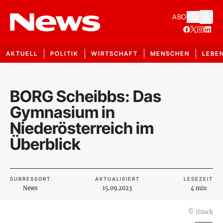
ABO
AKTUELL
POLITIK
WIRTSCHAFT
MENSCHEN
LEBE
BORG Scheibbs: Das
Gymnasium in
Niederösterreich im
Überblick
SUBRESSORT
AKTUALISIERT
LESEZEIT
News
15.09.2023
4 min
©
iStock