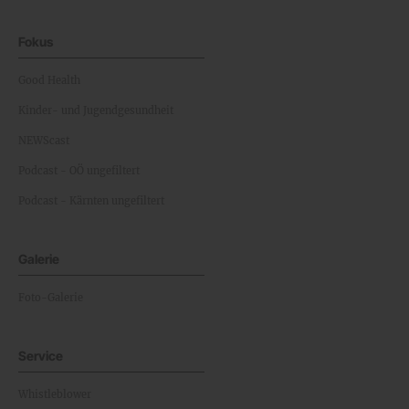
Fokus
Good Health
Kinder- und Jugendgesundheit
NEWScast
Podcast - OÖ ungefiltert
Podcast - Kärnten ungefiltert
Galerie
Foto-Galerie
Service
Whistleblower