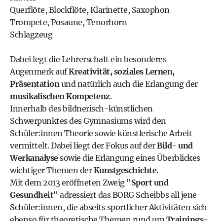
Querflöte, Blockflöte, Klarinette, Saxophon
Trompete, Posaune, Tenorhorn
Schlagzeug
Dabei legt die Lehrerschaft ein besonderes
Augenmerk auf
Kreativität, soziales Lernen,
Präsentation
und natürlich auch die Erlangung der
musikalischen Kompetenz
.
Innerhalb des bildnerisch-künstlichen
Schwerpunktes des
Gymnasiums
wird den
Schüler:innen Theorie sowie künstlerische Arbeit
vermittelt. Dabei liegt der Fokus auf der
Bild- und
Werkanalyse
sowie die Erlangung eines Überblickes
wichtiger Themen der
Kunstgeschichte
.
Mit dem 2013 eröffneten Zweig "
Sport und
Gesundheit
" adressiert das BORG Scheibbs all jene
Schüler:innen, die abseits sportlicher Aktivitäten sich
ebenso für theoretische Themen rund um
Trainings-