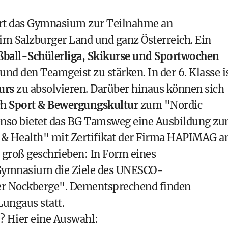
rt das Gymnasium zur Teilnahme an
im Salzburger Land und ganz Österreich. Ein
ußball-Schülerliga, Skikurse und Sportwochen
nd den Teamgeist zu stärken. In der 6. Klasse i
urs
zu absolvieren. Darüber hinaus können sich
ch
Sport & Bewergungskultur
zum "Nordic
benso bietet das BG Tamsweg eine Ausbildung z
 & Health" mit
Zertifikat der Firma HAPIMAG
an
 groß geschrieben: In Form eines
Gymnasium die Ziele des
UNESCO-
r Nockberge
". Dementsprechend finden
Lungaus statt.
? Hier eine Auswahl: