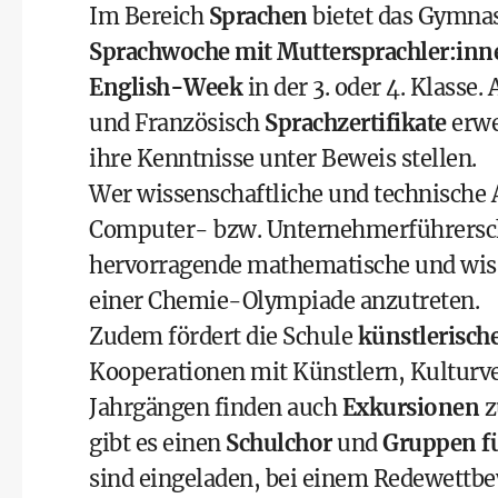
Im Bereich
Sprachen
bietet das Gymnas
Sprachwoche mit Muttersprachler:inn
English-Week
in der 3. oder 4. Klass
und Französisch
Sprachzertifikate
erwe
ihre Kenntnisse unter Beweis stellen.
Wer wissenschaftliche und technische
Computer- bzw.
Unternehmerführersc
hervorragende mathematische und wiss
einer Chemie-Olympiade anzutreten.
Zudem fördert die Schule
künstlerisch
Kooperationen mit Künstlern, Kulturv
Jahrgängen finden auch
Exkursionen
z
gibt es einen
Schulchor
und
Gruppen f
sind eingeladen, bei einem Redewettbe