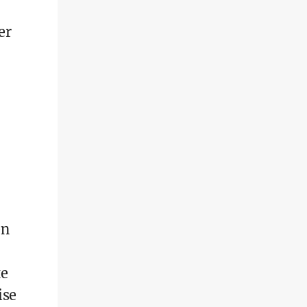
er
en
te
ise