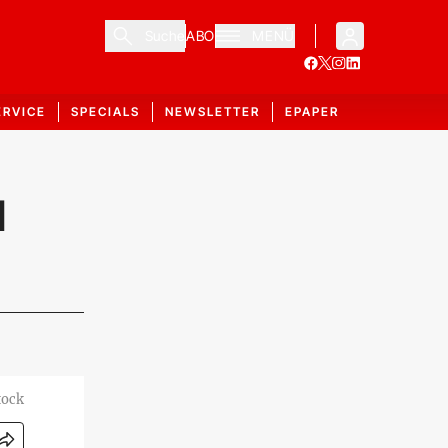
Suche
ABO
MENÜ
ERVICE
SPECIALS
NEWSLETTER
EPAPER
d
tock