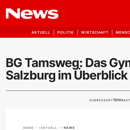
AKTUELL
POLITIK
WIRTSCHAFT
MENS
BG Tamsweg: Das Gy
Salzburg im Überblick
News
SUBRESSORT
AKT
HOME
AKTUELL
NEWS