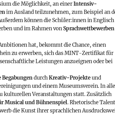
ium die Möglichkeit, an einer
Intensiv-
en
im Ausland teilzunehmen, zum Beispiel an d
e. Außerdem können die Schüler:innen in Englisch
rben und im Rahmen von
Sprachwettbewerben
 Ambitionen hat, bekommt die Chance, einen
hein
zu erwerben, sich das
MINT-Zertifikat
für
enschaftliche Leistungen anzueignen oder bei
e Begabungen
durch
Kreativ-Projekte
und
ereinigungen und einem Museumsverein. In all
u kulturellen Veranstaltungen statt. Zusätzlich
ür Musical und Bühnenspiel
. Rhetorische Talen
werb die Kunst ihrer sprachlichen Ausdruckswe