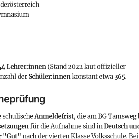
derösterreich
Gymnasium
44 Lehrer:innen
(Stand 2022 laut offizieller
Anzahl der
Schüler:innen
konstant etwa
365
.
meprüfung
e schulische
Anmeldefrist
, die am BG Tamsweg 
setzungen
für die Aufnahme sind in
Deutsch un
r "Gut"
nach der vierten Klasse Volksschule. Bei