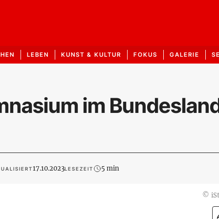
CHEN
LEBEN
KUNST & KULTUR
FOKUS
GALERIE
S
mnasium im Bundeslan
17.10.2023
5 min
UALISIERT
LESEZEIT
©
iS