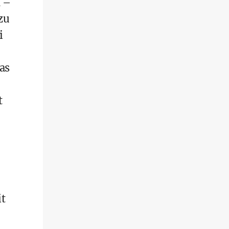
h –
zu
i
as
t
t