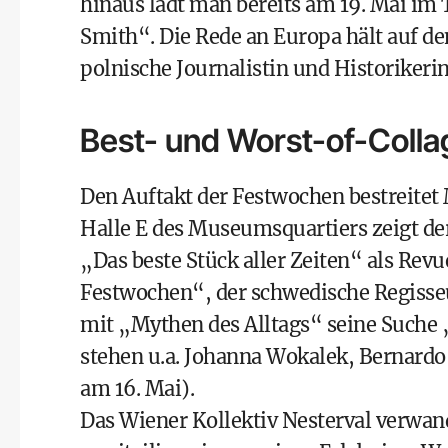
hinaus lädt man bereits am 19. Mai im
Smith“. Die Rede an Europa hält auf d
polnische Journalistin und Historiker
Best- und Worst-of-Coll
Den Auftakt der Festwochen bestreitet M
Halle E des Museumsquartiers zeigt de
„Das beste Stück aller Zeiten“ als Rev
Festwochen“, der schwedische Regisseu
mit „Mythen des Alltags“ seine Suche
stehen u.a. Johanna Wokalek, Bernard
am 16. Mai).
Das Wiener Kollektiv Nesterval verwa