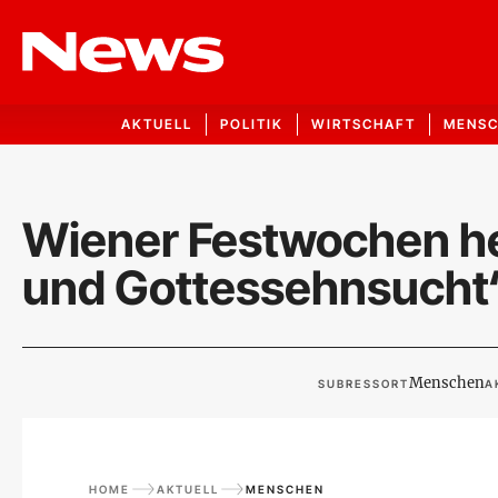
AKTUELL
POLITIK
WIRTSCHAFT
MENS
Wiener Festwochen he
und Gottessehnsucht
Menschen
SUBRESSORT
A
HOME
AKTUELL
MENSCHEN