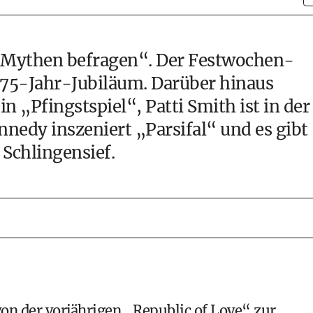
n Mythen befragen“. Der Festwochen-
 75-Jahr-Jubiläum. Darüber hinaus
n „Pfingstspiel“, Patti Smith ist in der
nedy inszeniert „Parsifal“ und es gibt
 Schlingensief.
n der vorjährigen „Republic of Love“ zur