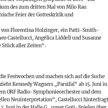
läum des zum dritten Mal von Milo Rau
hische Feier der Gotteskritik und
“ von Florentina Holzinger, ein Patti-Smith-
o Castellucci, Angélica Liddell und Susanne
Stück aller Zeiten“.
 die Festwochen und machen sich auf die Suche
ieht Kennedy Wagners „Parsifal“ ab 15. Juni in
dem ORF Radio-Symphonieorchester und dem
llen Neuinterpretation“, Castellucci hinterfrag
7. Juni in der Halle G „unser Gott-Spielen über