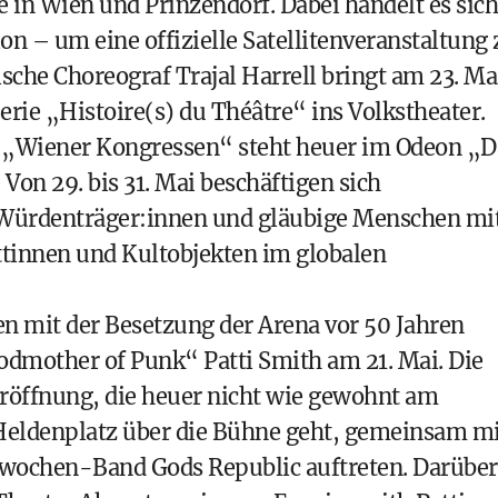
 in Wien und Prinzendorf. Dabei handelt es sic
on – um eine offizielle Satellitenveranstaltung 
che Choreograf Trajal Harrell bringt am 23. Ma
erie „Histoire(s) du Théâtre“ ins Volkstheater.
 „Wiener Kongressen“ steht heuer im Odeon „D
on 29. bis 31. Mai beschäftigen sich
e Würdenträger:innen und gläubige Menschen mi
ttinnen und Kultobjekten im globalen
 mit der Besetzung der Arena vor 50 Jahren
dmother of Punk“ Patti Smith am 21. Mai. Die
röffnung, die heuer nicht wie gewohnt am
Heldenplatz über die Bühne geht, gemeinsam mi
wochen-Band Gods Republic auftreten. Darüber