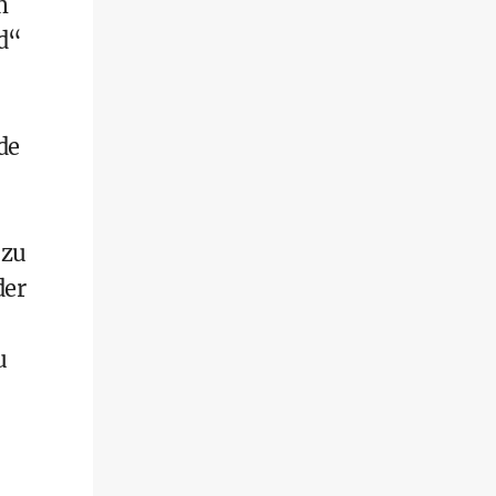
m
nd“
de
 zu
der
u