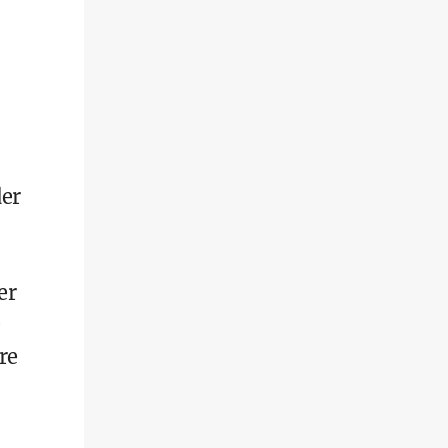
der
er
e
re