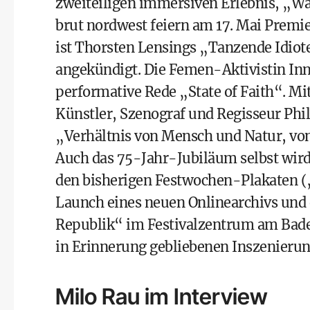
zweiteiligen immersiven Erlebnis, „W
brut nordwest feiern am 17. Mai Premier
ist Thorsten Lensings „Tanzende Idio
angekündigt. Die Femen-Aktivistin Inn
performative Rede „State of Faith“. M
Künstler, Szenograf und Regisseur Phi
„Verhältnis von Mensch und Natur, vo
Auch das 75-Jahr-Jubiläum selbst wird
den bisherigen Festwochen-Plakaten (
Launch eines neuen Onlinearchivs und
Republik“ im Festivalzentrum am Bade
in Erinnerung gebliebenen Inszenierun
Milo Rau im Interview