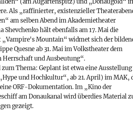
allden“ (am Augartenspitz) und „Donaugold“ i
e. Als „raffinierter, existenzieller Theaterabe
ten“ am selben Abend im Akademietheater
a Shevchenko hält ebenfalls am 17. Mai die
it „Vampire's Mountain“ widmet sich der bilden
lippe Quesne ab 31. Mai im Volkstheater dem
n Herrschaft und Ausbeutung“.
 zum Thema: Geplant ist etwa eine Ausstellung
„Hype und Hochkultur“, ab 21. April) im MAK, 
 eine ORF-Dokumentation. Im „Kino der
schiff am Donaukanal wird überdies Material z
gen gezeigt.