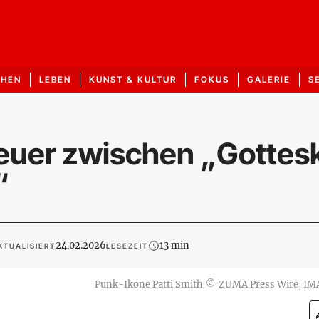
CHEN
LEBEN
KUNST & KULTUR
FOKUS
GALERIE
S
uer zwischen „Gottesk
“
24.02.2026
13 min
KTUALISIERT
LESEZEIT
Punk-Ikone Patti Smith
©
ZUMA Press Wire, I