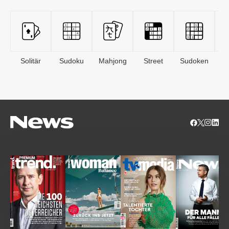
Solitär
Sudoku
Mahjong
Street
Sudoken
B
S