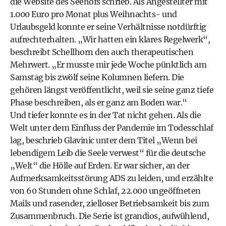
die Website des Seehofs schrieb. Als Angestellter mit
1.000 Euro pro Monat plus Weihnachts- und
Urlaubsgeld konnte er seine Verhältnisse notdürftig
aufrechterhalten. „Wir hatten ein klares Regelwerk“,
beschreibt Schellhorn den auch therapeutischen
Mehrwert. „Er musste mir jede Woche pünktlich am
Samstag bis zwölf seine Kolumnen liefern. Die
gehören längst veröffentlicht, weil sie seine ganz tiefe
Phase beschreiben, als er ganz am Boden war.“
Und tiefer konnte es in der Tat nicht gehen. Als die
Welt unter dem Einfluss der Pandemie im Todesschlaf
lag, beschrieb Glavinic unter dem Titel „Wenn bei
lebendigem Leib die Seele verwest“ für die deutsche
„Welt“ die Hölle auf Erden. Er war sicher, an der
Aufmerksamkeitsstörung ADS zu leiden, und erzählte
von 60 Stunden ohne Schlaf, 22.000 ungeöffneten
Mails und rasender, zielloser Betriebsamkeit bis zum
Zusammenbruch. Die Serie ist grandios, aufwühlend,