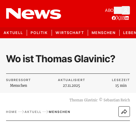
ABO
AKTUELL
POLITIK
WIRTSCHAFT
MENSCHEN
LEBE
Wo ist Thomas Glavinic?
SUBRESSORT
AKTUALISIERT
LESEZEIT
Menschen
27.11.2025
15 min
Thomas Glavinic
©
Sebastian Reich
HOME
AKTUELL
MENSCHEN