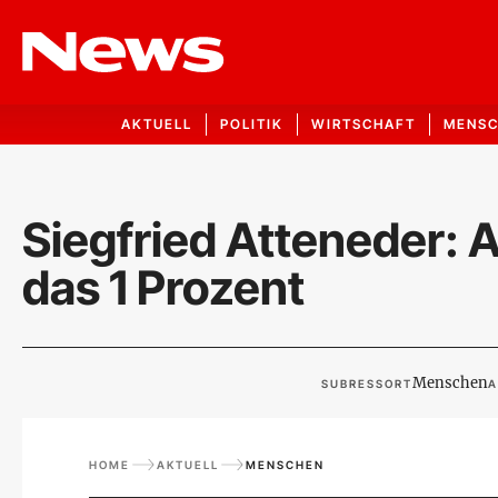
AKTUELL
POLITIK
WIRTSCHAFT
MENS
Siegfried Atteneder: Ar
das 1 Prozent
Menschen
SUBRESSORT
A
HOME
AKTUELL
MENSCHEN