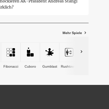
chockieren AK-Präsident Andreas Stangl
rklich?
Mehr Spiele
Fibonacci
Cuboro
Gumblast
Rushtower
Advents­
kalender