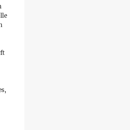
n
lle
n
ft
es,