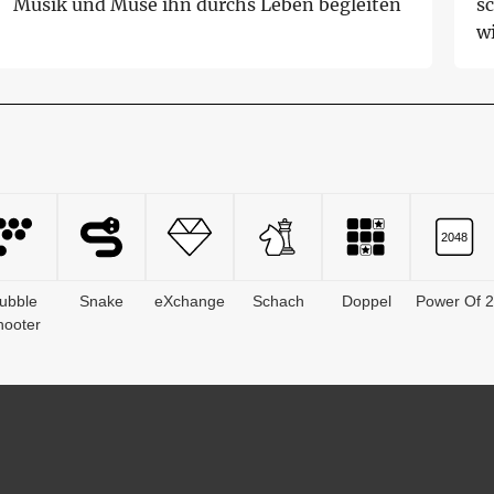
Musik und Muse ihn durchs Leben begleiten
s
wi
ubble
Snake
eXchange
Schach
Doppel
Power Of 2
hooter