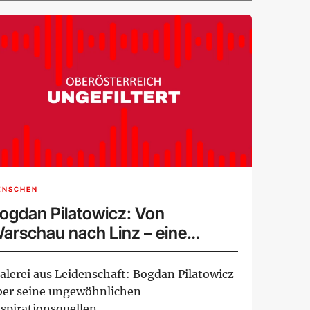
ENSCHEN
ogdan Pilatowicz: Von
arschau nach Linz – eine
ünstlerreise
alerei aus Leidenschaft: Bogdan Pilatowicz
ber seine ungewöhnlichen
nspirationsquellen