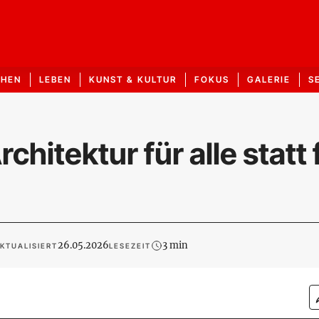
CHEN
LEBEN
KUNST & KULTUR
FOKUS
GALERIE
S
chitektur für alle statt 
26.05.2026
3 min
KTUALISIERT
LESEZEIT