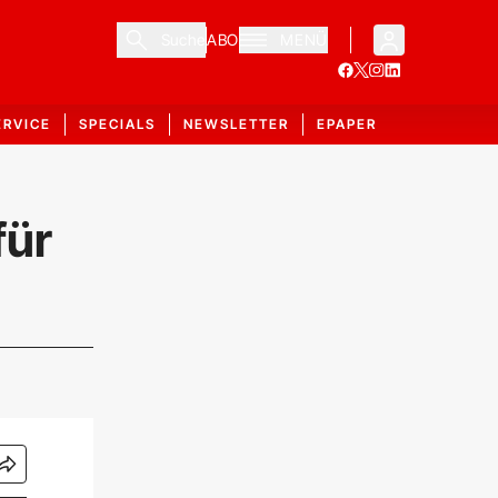
Suche
ABO
MENÜ
ERVICE
SPECIALS
NEWSLETTER
EPAPER
für