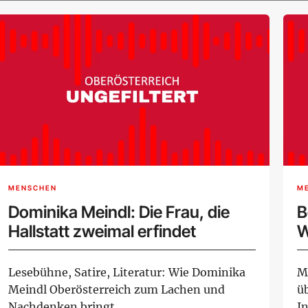
MENSCHEN
M
Dominika Meindl: Die Frau, die
B
Hallstatt zweimal erfindet
W
K
Lesebühne, Satire, Literatur: Wie Dominika
M
Meindl Oberösterreich zum Lachen und
ü
Nachdenken bringt
I