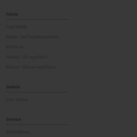
Fokus
Good Health
Kinder- und Jugendgesundheit
NEWScast
Podcast - OÖ ungefiltert
Podcast - Kärnten ungefiltert
Galerie
Foto-Galerie
Service
Whistleblower