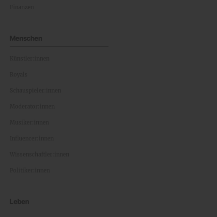
Finanzen
Menschen
Künstler:innen
Royals
Schauspieler:innen
Moderator:innen
Musiker:innen
Influencer:innen
Wissenschaftler:innen
Politiker:innen
Leben