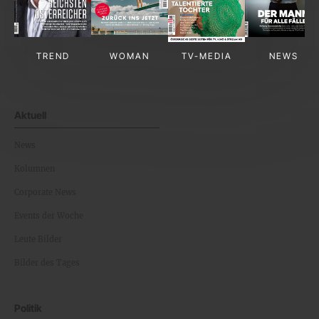
TREND
WOMAN
TV-MEDIA
NEWS
Aktuell
News
Kolumnen
Corporate News
Events der Woche
Leute Bilder
Bilder des Tages
Politik