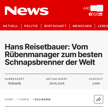
ABO
AKTUELL
POLITIK
WIRTSCHAFT
MENSCHEN
LEBE
Hans Reisetbauer: Vom
Rübenmanager zum besten
Schnapsbrenner der Welt
SUBRESSORT
AKTUALISIERT
LESEZEIT
Kulinarik
26.05.2026
3 min
HOME
LEBEN
KULINARIK