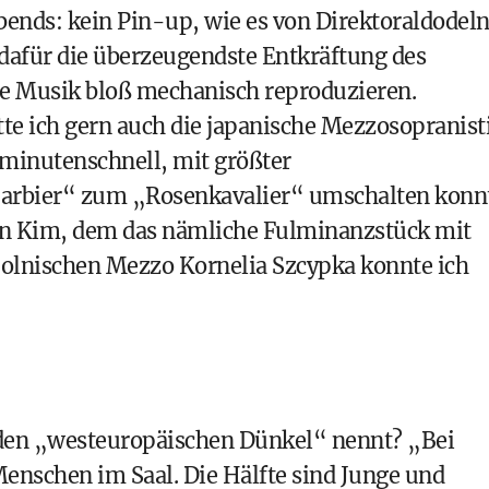
Abends: kein Pin-up, wie es von Direktoraldodel
, dafür die überzeugendste Entkräftung des
he Musik bloß mechanisch reproduzieren.
tte ich gern auch die japanische Mezzosopranist
 minutenschnell, mit größter
„Barbier“ zum „Rosenkavalier“ umschalten konn
un Kim, dem das nämliche Fulminanzstück mit
polnischen Mezzo Kornelia Szcypka konnte ich
l
 den „westeuropäischen Dünkel“ nennt? „Bei
 Menschen im Saal. Die Hälfte sind Junge und