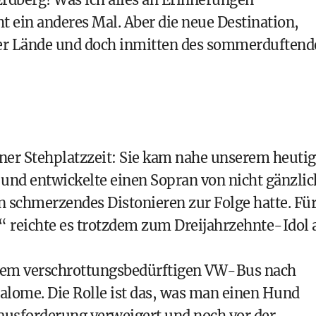
ht ein anderes Mal. Aber die neue Destination,
rger Lände und doch inmitten des sommerduften
ner Stehplatzzeit: Sie kam nahe unserem heuti
 und entwickelte einen Sopran von nicht gänzlic
en schmerzendes Distonieren zur Folge hatte. Fü
i“ reichte es trotzdem zum Dreijahrzehnte-Idol 
 einem verschrottungsbedürftigen VW-Bus nach
alome. Die Rolle ist das, was man einen Hund
erausforderung verweigert und noch vor der