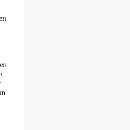
den
gen
h
r
an