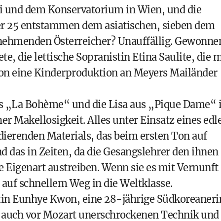
 und dem Konservatorium in Wien, und die
er 25 entstammen dem asiatischen, sieben dem
lnehmenden Österreicher? Unauffällig. Gewonne
te, die lettische Sopranistin Etina Saulite, die m
chon eine Kinderproduktion an Meyers Mailänder
us „La Bohème“ und die Lisa aus „Pique Dame“ 
er Makellosigkeit. Alles unter Einsatz eines edl
dierenden Materials, das beim ersten Ton auf
d das in Zeiten, da die Gesangslehrer den ihnen
e Eigenart austreiben. Wenn sie es mit Vernunft
e auf schnellem Weg in die Weltklasse.
stin Eunhye Kwon, eine 28-jährige Südkoreaneri
er auch vor Mozart unerschrockenen Technik und