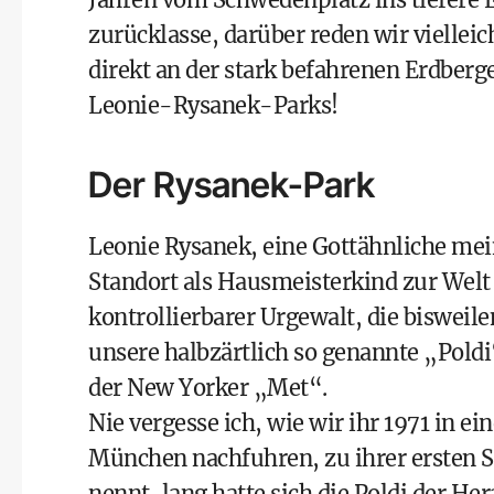
zurücklasse, darüber reden wir vielleic
direkt an der stark befahrenen Erdbe
Leonie-Rysanek-Parks!
Der Rysanek-Park
Leonie Rysanek, eine Gottähnliche mei
Standort als Hausmeisterkind zur Welt
kontrollierbarer Urgewalt, die bisweil
unsere halbzärtlich so genannte „Pold
der New Yorker „Met“.
Nie vergesse ich, wie wir ihr 1971 in
München nachfuhren, zu ihrer ersten S
nennt, lang hatte sich die Poldi der H