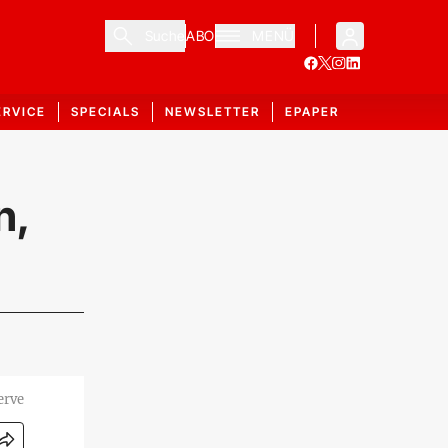
Suche
ABO
MENÜ
ERVICE
SPECIALS
NEWSLETTER
EPAPER
n,
erve