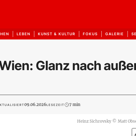
CHEN
LEBEN
KUNST & KULTUR
FOKUS
GALERIE
S
Wien: Glanz nach auße
?
09.06.2026
7 min
KTUALISIERT
LESEZEIT
Heinz Sichrovsky
©
Matt Obs