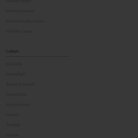
Musiker:innen
Influencer:innen
Wissenschaftler:innen
Politiker:innen
Leben
Kulinarik
Gesundheit
Reisen & Freizeit
Immobilien
Bürgerservice
Umwelt
Technik
Vereine