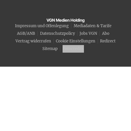
VGN Medien Holding
Impressum und Offenlegung
Mediadaten & Tarife
AGB/ANB
Datenschutzpolicy
Jobs VGN
Abo
Vertrag widerrufen
Cookie Einstellungen
Redirect
Sitemap
Fotocredits