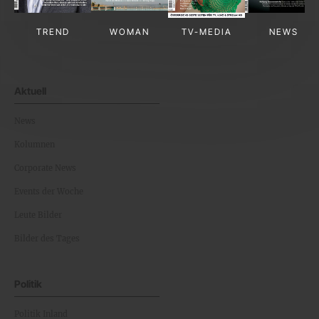
TREND
WOMAN
TV-MEDIA
NEWS
Aktuell
News
Kolumnen
Corporate News
Events der Woche
Leute Bilder
Bilder des Tages
Politik
Politik Inland