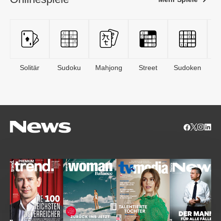
Solitär
Sudoku
Mahjong
Street
Sudoken
B
S