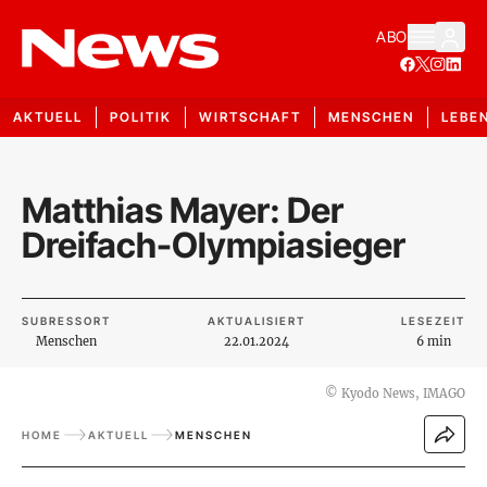
ABO
AKTUELL
POLITIK
WIRTSCHAFT
MENSCHEN
LEBE
Matthias Mayer: Der
Dreifach-Olympiasieger
SUBRESSORT
AKTUALISIERT
LESEZEIT
Menschen
22.01.2024
6 min
©
Kyodo News, IMAGO
HOME
AKTUELL
MENSCHEN