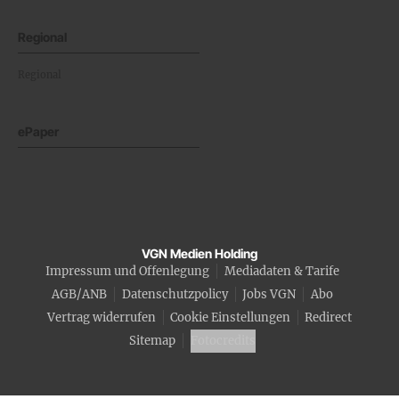
Regional
Regional
ePaper
VGN Medien Holding
Impressum und Offenlegung
Mediadaten & Tarife
AGB/ANB
Datenschutzpolicy
Jobs VGN
Abo
Vertrag widerrufen
Cookie Einstellungen
Redirect
Sitemap
Fotocredits