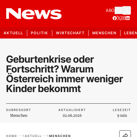
ABO
AKTUELL
POLITIK
WIRTSCHAFT
MENSCHEN
LEBE
Geburtenkrise oder
Fortschritt? Warum
Österreich immer weniger
Kinder bekommt
SUBRESSORT
AKTUALISIERT
LESEZEIT
Menschen
02.06.2026
9 min
HOME
AKTUELL
MENSCHEN