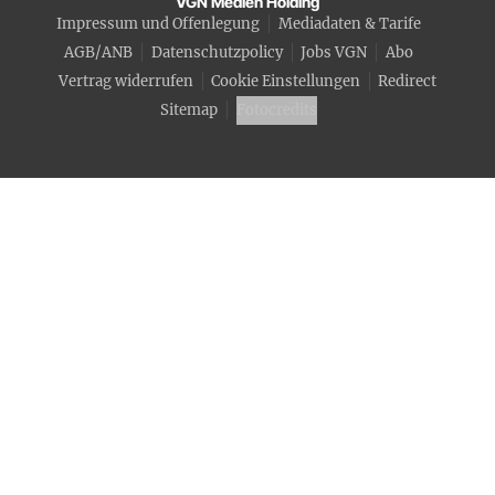
VGN Medien Holding
Impressum und Offenlegung
Mediadaten & Tarife
AGB/ANB
Datenschutzpolicy
Jobs VGN
Abo
Vertrag widerrufen
Cookie Einstellungen
Redirect
Sitemap
Fotocredits