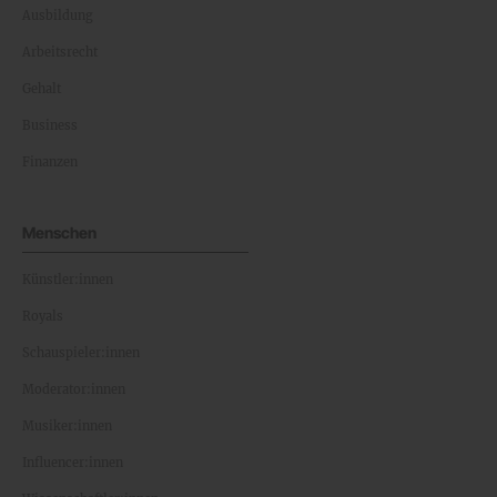
Ausbildung
Arbeitsrecht
Gehalt
Business
Finanzen
Menschen
Künstler:innen
Royals
Schauspieler:innen
Moderator:innen
Musiker:innen
Influencer:innen