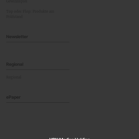
Gewinnspiel
Top oder Flop: Produkte am
Prüfstand
Newsletter
Regional
Regional
ePaper