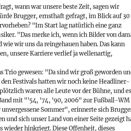
fragt, wann war unsere beste Zeit, sagen wir
de Brugger, ernsthaft gefragt, im Blick auf 30
rvorheben? "Im Start lag natürlich eine ganz
siker. "Das merke ich, wenn ich Bilder von dam
d wie wir uns da reingehauen haben. Das kann
, unsere Karriere verlief ja wellenartig,
das Trio gewesen: "Da sind wir groß geworden un
f den Festivals hatten wir noch keine Headliner-
plötzlich waren alle Leute vor der Bühne, und e
 Band mit "'54, '74, '90, 2006" zur Fußball-WM 
r unvergessene Sommer", erinnerte sich Brugge
n und sich unser Land von einer Seite gezeigt h
 wieder hinkriegt. Diese Offenheit, dieses