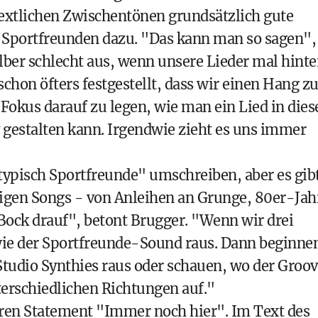
textlichen Zwischentönen grundsätzlich gute
Sportfreunden dazu. "Das kann man so sagen",
elber schlecht aus, wenn unsere Lieder mal hint
schon öfters festgestellt, dass wir einen Hang 
 Fokus darauf zu legen, wie man ein Lied in dies
 gestalten kann. Irgendwie zieht es uns immer
ypisch Sportfreunde" umschreiben, aber es gib
ligen Songs - von Anleihen an Grunge, 80er-Jah
ock drauf", betont Brugger. "Wenn wir drei
e der Sportfreunde-Sound raus. Dann beginne
tudio Synthies raus oder schauen, wo der Groo
terschiedlichen Richtungen auf."
ren Statement "Immer noch hier". Im Text des