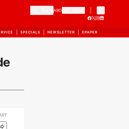
Suche
ABO
MENÜ
ERVICE
SPECIALS
NEWSLETTER
EPAPER
de
ART