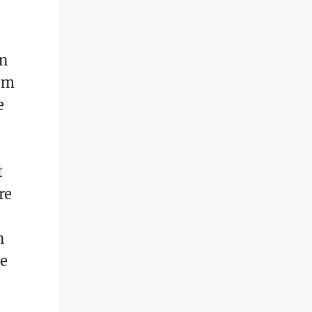
en
zum
e
t
re
n
ve