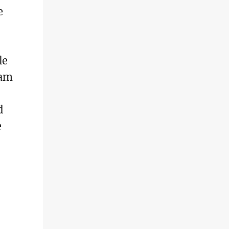
e
le
 am
d
e