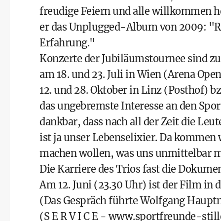
freudige Feiern und alle willkommen he
er das Unplugged-Album von 2009: "Rei
Erfahrung."
Konzerte der Jubiläumstournee sind zum
am 18. und 23. Juli in Wien (Arena Ope
12. und 28. Oktober in Linz (Posthof) 
das ungebremste Interesse an den Spor
dankbar, dass nach all der Zeit die Leut
ist ja unser Lebenselixier. Da kommen 
machen wollen, was uns unmittelbar mi
Die Karriere des Trios fast die Dokum
Am 12. Juni (23.30 Uhr) ist der Film in
(Das Gespräch führte Wolfgang Haup
(S E R V I C E -
www.sportfreunde-still