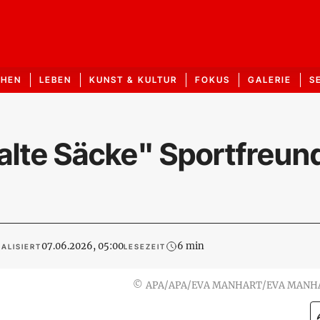
CHEN
LEBEN
KUNST & KULTUR
FOKUS
GALERIE
S
"alte Säcke" Sportfreun
07.06.2026, 05:00
6 min
ALISIERT
LESEZEIT
©
APA/APA/EVA MANHART/EVA MANH