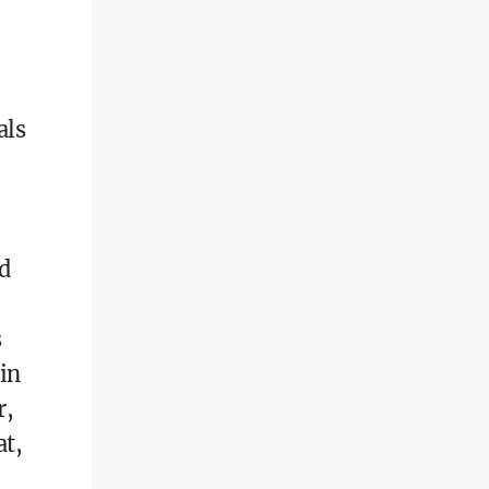
als
d
s
in
r,
at,