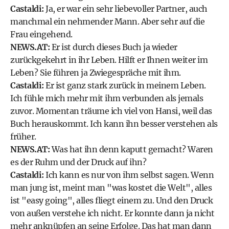
Castaldi:
Ja, er war ein sehr liebevoller Partner, auch
manchmal ein nehmender Mann. Aber sehr auf die
Frau eingehend.
NEWS.AT:
Er ist durch dieses Buch ja wieder
zurückgekehrt in ihr Leben. Hilft er Ihnen weiter im
Leben? Sie führen ja Zwiegespräche mit ihm.
Castaldi:
Er ist ganz stark zurück in meinem Leben.
Ich fühle mich mehr mit ihm verbunden als jemals
zuvor. Momentan träume ich viel von Hansi, weil das
Buch herauskommt. Ich kann ihn besser verstehen als
früher.
NEWS.AT:
Was hat ihn denn kaputt gemacht? Waren
es der Ruhm und der Druck auf ihn?
Castaldi:
Ich kann es nur von ihm selbst sagen. Wenn
man jung ist, meint man "was kostet die Welt", alles
ist "easy going", alles fliegt einem zu. Und den Druck
von außen verstehe ich nicht. Er konnte dann ja nicht
mehr anknüpfen an seine Erfolge. Das hat man dann