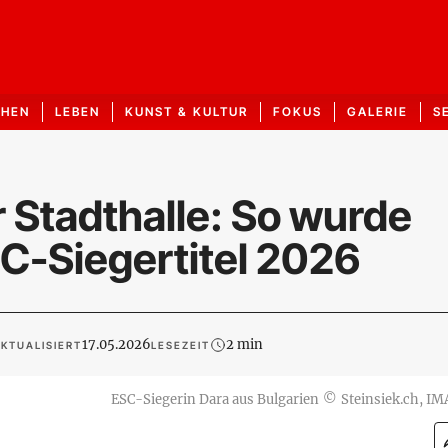
CHEN
LEBEN
KUNST & KULTUR
FOKUS
GALERIE
S
Stadthalle: So wurde
-Siegertitel 2026
17.05.2026
2 min
KTUALISIERT
LESEZEIT
ESC-Siegerin Dara aus Bulgarien
©
Steinsiek.ch, I