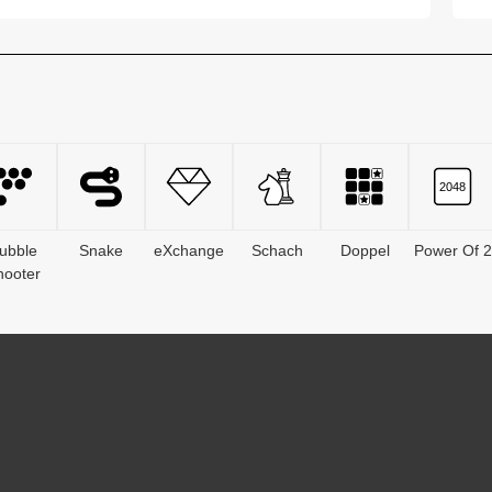
Skiha...
vo
ubble
Snake
eXchange
Schach
Doppel
Power Of 2
hooter