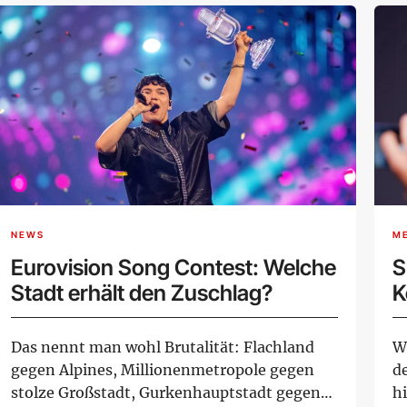
NEWS
M
Eurovision Song Contest: Welche
S
Stadt erhält den Zuschlag?
K
v
Das nennt man wohl Brutalität: Flachland
W
gegen Alpines, Millionenmetropole gegen
d
stolze Großstadt, Gurkenhauptstadt gegen
h