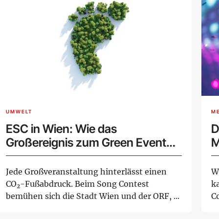
UMWELT
M
ESC in Wien: Wie das
D
Großereignis zum Green Event
M
wird
Jede Großveranstaltung hinterlässt einen
W
CO
-Fußabdruck. Beim Song Contest
k
2
bemühen sich die Stadt Wien und der ORF, ...
C
Dr