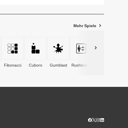
rg...
Mehr Spiele
Fibonacci
Cuboro
Gumblast
Rushtower
Advents­
kalender