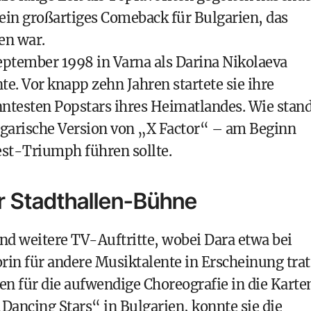
ein großartiges Comeback für Bulgarien, das
en war.
eptember 1998 in Varna als Darina Nikolaeva
. Vor knapp zehn Jahren startete sie ihre
nntesten Popstars ihres Heimatlandes. Wie stan
lgarische Version von „X Factor“ – am Beginn
est-Triumph führen sollte.
er Stadthallen-Bühne
und weitere TV-Auftritte, wobei Dara etwa bei
rin für andere Musiktalente in Erscheinung trat
ien für die aufwendige Choreografie in die Karte
 „Dancing Stars“ in Bulgarien, konnte sie die