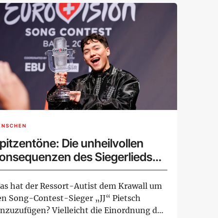
ENSCHEN
pitzentöne: Die unheilvollen
onsequenzen des Siegerlieds
on Johannes „JJ“ Pietsch
as hat der Ressort-Autist dem Krawall um
en Song-Contest-Sieger „JJ“ Pietsch
inzuzufügen? Vielleicht die Einordnung des