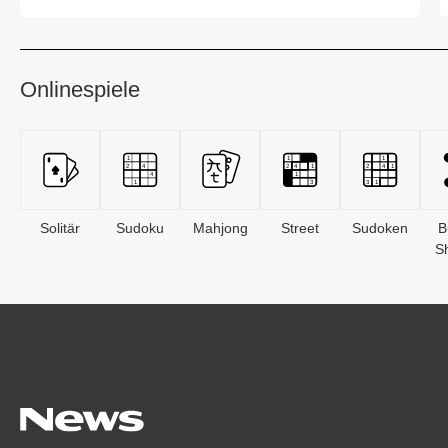
2...
Onlinespiele
Solitär
Sudoku
Mahjong
Street
Sudoken
B
S