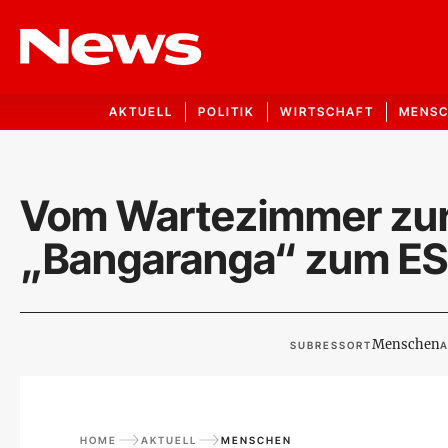
AKTUELL
POLITIK
WIRTSCHAFT
MENS
Vom Wartezimmer zur 
„Bangaranga“ zum ESC
Menschen
SUBRESSORT
A
HOME
AKTUELL
MENSCHEN