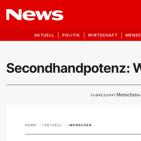
AKTUELL
POLITIK
WIRTSCHAFT
MENS
Secondhandpotenz: We
Menschen
SUBRESSORT
A
HOME
AKTUELL
MENSCHEN