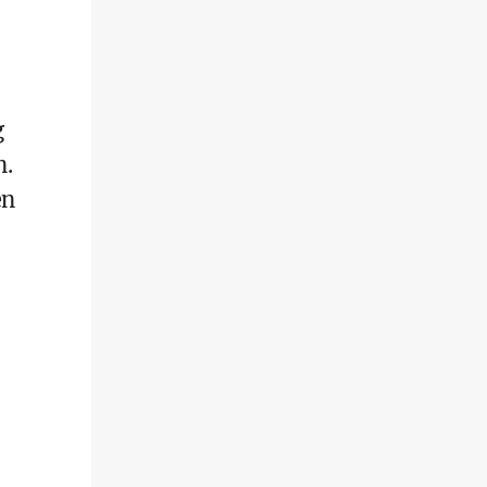
g
n.
en