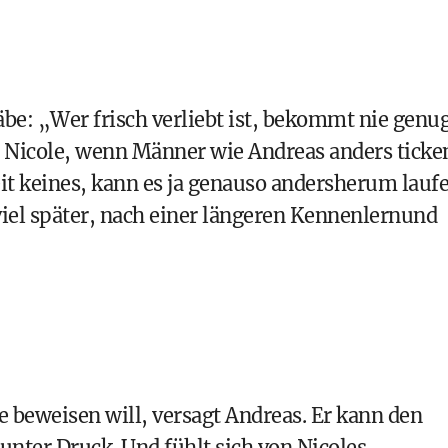
äbe: „Wer frisch verliebt ist, bekommt nie genu
e Nicole, wenn Männer wie Andreas anders ticke
eit keines, kann es ja genauso andersherum lauf
viel später, nach einer längeren Kennenlernund
 beweisen will, versagt Andreas. Er kann den
 unter Druck. Und fühlt sich von Nicoles