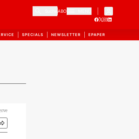
Suche
ABO
MENÜ
ERVICE
SPECIALS
NEWSLETTER
EPAPER
erve