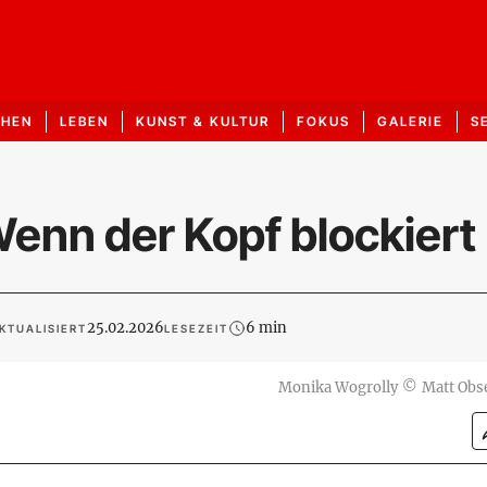
CHEN
LEBEN
KUNST & KULTUR
FOKUS
GALERIE
S
nn der Kopf blockiert
25.02.2026
6 min
KTUALISIERT
LESEZEIT
Monika Wogrolly
©
Matt Obs