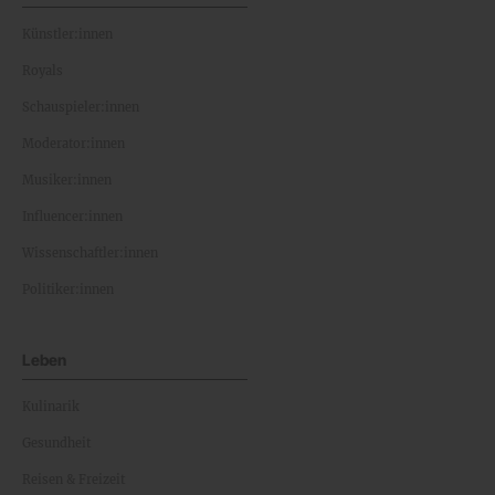
Künstler:innen
Royals
Schauspieler:innen
Moderator:innen
Musiker:innen
Influencer:innen
Wissenschaftler:innen
Politiker:innen
Leben
Kulinarik
Gesundheit
Reisen & Freizeit