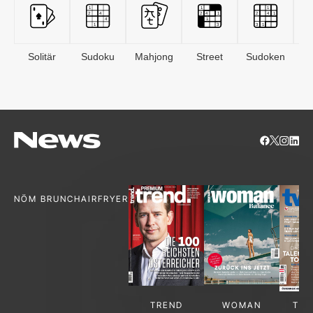
Solitär
Sudoku
Mahjong
Street
Sudoken
B
S
NÖM BRUNCH
AIRFRYER
TREND
WOMAN
TV-