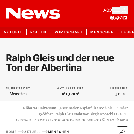
ABO
AKTUELL
POLITIK
WIRTSCHAFT
MENSCHEN
LEBE
Ralph Gleis und der neue
Ton der Albertina
SUBRESSORT
AKTUALISIERT
LESEZEIT
Menschen
16.03.2026
13 min
Reißfestes Universum.
„Faszination Papier“ ist noch bis 22. März
geöffnet. Ralph Gleis steht vor Birgit Knoechls
OUT OF
CONTROL_REVISITED - THE AUTONOMY OF GROWTH
©
Matt Observe
HOME
AKTUELL
MENSCHEN