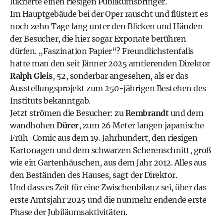
lukrierte einen riesigen Publikumsbringer.
Im Hauptgebäude bei der Oper rauscht und flüstert es
noch zehn Tage lang unter den Blicken und Händen
der Besucher, die hier sogar Exponate berühren
dürfen. „Faszination Papier“? Freundlichstenfalls
hatte man den seit Jänner 2025 amtierenden Direktor
Ralph Gleis
, 52, sonderbar angesehen, als er das
Ausstellungsprojekt zum 250-jährigen Bestehen des
Instituts bekanntgab.
Jetzt strömen die Besucher: zu
Rembrandt
und dem
wandhohen
Dürer
, zum 26 Meter langen japanische
Früh-Comic aus dem 19. Jahrhundert, den riesigen
Kartonagen und dem schwarzen Scherenschnitt, groß
wie ein Gartenhäuschen, aus dem Jahr 2012. Alles aus
den Beständen des Hauses, sagt der Direktor.
Und dass es Zeit für eine Zwischenbilanz sei, über das
erste Amtsjahr 2025 und die nunmehr endende erste
Phase der Jubiläumsaktivitäten.