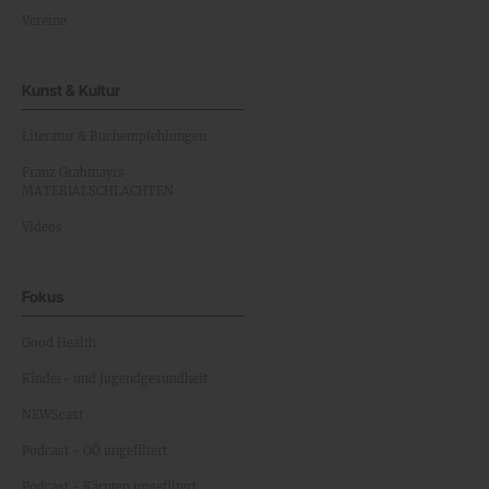
Vereine
Kunst & Kultur
Literatur & Buchempfehlungen
Franz Grabmayrs
MATERIALSCHLACHTEN
Videos
Fokus
Good Health
Kinder- und Jugendgesundheit
NEWScast
Podcast - OÖ ungefiltert
Podcast - Kärnten ungefiltert