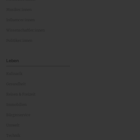
Musiker:innen
Influencer:innen
Wissenschaftler:innen
Politiker:innen
Leben
Kulinarik
Gesundheit
Reisen & Freizeit
Immobilien
Bürgerservice
Umwelt
Technik