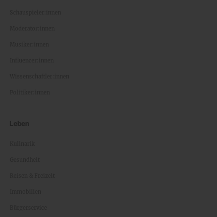
Schauspieler:innen
Moderator:innen
Musiker:innen
Influencer:innen
Wissenschaftler:innen
Politiker:innen
Leben
Kulinarik
Gesundheit
Reisen & Freizeit
Immobilien
Bürgerservice