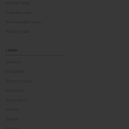
Musiker:innen
Influencer:innen
Wissenschaftler:innen
Politiker:innen
Leben
Kulinarik
Gesundheit
Reisen & Freizeit
Immobilien
Bürgerservice
Umwelt
Technik
Vereine