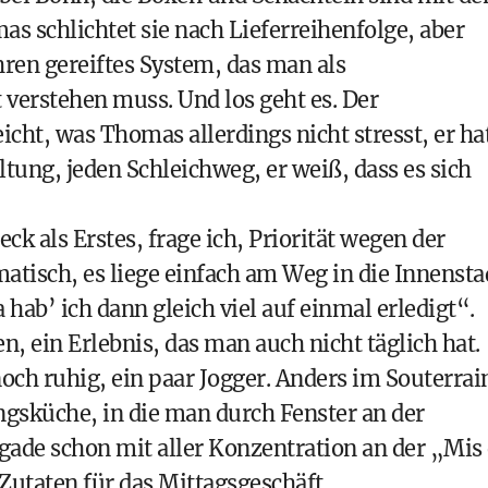
 schlichtet sie nach Lieferreihenfolge, aber
ahren gereiftes System, das man als
verstehen muss. Und los geht es. Der
ht, was Thomas allerdings nicht stresst, er ha
tung, jeden Schleichweg, er weiß, dass es sich
eck als Erstes, frage ich, Priorität wegen der
tisch, es liege einfach am Weg in die Innensta
 hab’ ich dann gleich viel auf einmal erledigt“.
, ein Erlebnis, das man auch nicht täglich hat.
noch ruhig, ein paar Jogger. Anders im Souterrai
ngsküche, in die man durch Fenster an der
igade schon mit aller Konzentration an der „Mis
Zutaten für das Mittagsgeschäft.