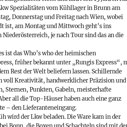
kw Spezialitäten vom Kühllager in Brunn am
tag, Donnerstag und Freitag nach Wien, wobei
dt ist, am Montag und Mittwoch geht’s ins
 Niederösterreich, je nach Tour sind das an die
s ist das Who’s who der heimischen
press, früher bekannt unter „Rungis Express“, 
em Rest der Welt beliefern lassen. Schillernde
voll Kreativität, handwerklicher Präzision und
n, Sternen, Punkten, Gabeln, meisterhafte
 Aber all die Top-Häuser haben auch eine ganz
ite – den Lieferanteneingang.
üh wird der Lkw beladen. Die Ware kam in der
bei Bonn, die Boxen und Schachteln sind mit de