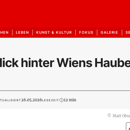
CHEN
LEBEN
KUNST & KULTUR
FOKUS
GALERIE
S
Blick hinter Wiens Haub
26.05.2026
12 min
TUALISIERT
LESEZEIT
©
Matt Obs