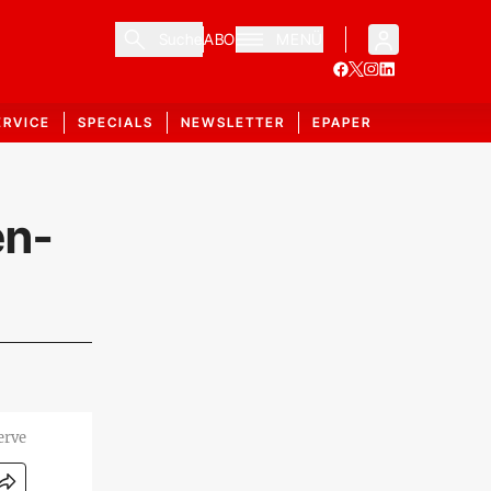
Suche
ABO
MENÜ
ERVICE
SPECIALS
NEWSLETTER
EPAPER
en-
erve