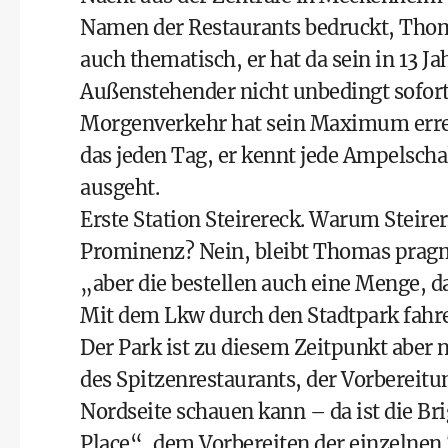
Namen der Restaurants bedruckt, Thomas
auch thematisch, er hat da sein in 13 J
Außenstehender nicht unbedingt sofort 
Morgenverkehr hat sein Maximum erreic
das jeden Tag, er kennt jede Ampelschal
ausgeht.
Erste Station Steirereck. Warum Steirer­
Prominenz? Nein, bleibt Thomas pragma
„aber die bestellen auch eine Menge, da
Mit dem Lkw durch den Stadtpark fahren
Der Park ist zu diesem Zeitpunkt aber 
des Spitzenrestaurants, der Vorbereitu
Nordseite schauen kann – da ist die Br
Place“, dem Vorbereiten der einzelnen 