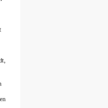
t
dt,
n
 en