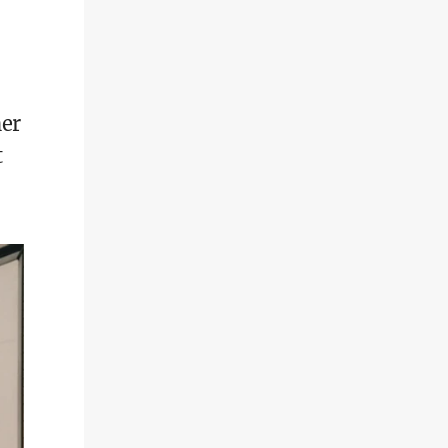
ner
t