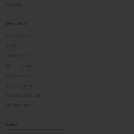
Finanzen
Menschen
Künstler:innen
Royals
Schauspieler:innen
Moderator:innen
Musiker:innen
Influencer:innen
Wissenschaftler:innen
Politiker:innen
Leben