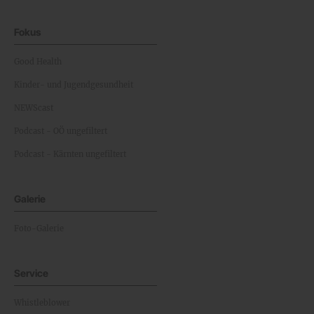
Fokus
Good Health
Kinder- und Jugendgesundheit
NEWScast
Podcast - OÖ ungefiltert
Podcast - Kärnten ungefiltert
Galerie
Foto-Galerie
Service
Whistleblower