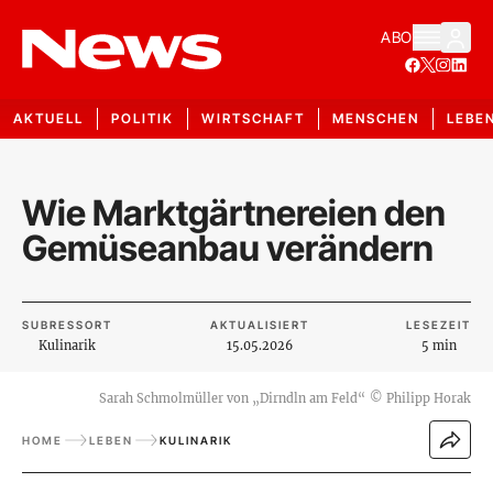
ABO
AKTUELL
POLITIK
WIRTSCHAFT
MENSCHEN
LEBE
Wie Marktgärtnereien den
Gemüseanbau verändern
SUBRESSORT
AKTUALISIERT
LESEZEIT
Kulinarik
15.05.2026
5 min
Sarah Schmolmüller von „Dirndln am Feld“
©
Philipp Horak
HOME
LEBEN
KULINARIK