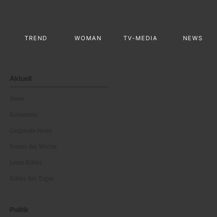
TREND
WOMAN
TV-MEDIA
NEWS
Aktuell
News
Kolumnen
Corporate News
Events der Woche
Leute Bilder
Bilder des Tages
Politik