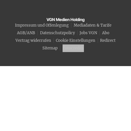
VGN Medien Holding
Impressum und Offenlegung
Mediadaten & Tarife
AGB/ANB
Datenschutzpolicy
Jobs VGN
Abo
Vertrag widerrufen
Cookie Einstellungen
Redirect
Sitemap
Fotocredits