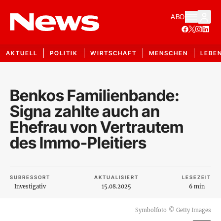
ABO
AKTUELL
POLITIK
WIRTSCHAFT
MENSCHEN
LEBE
Benkos Familienbande:
Signa zahlte auch an
Ehefrau von Vertrautem
des Immo-Pleitiers
SUBRESSORT
AKTUALISIERT
LESEZEIT
Investigativ
15.08.2025
6 min
Symbolfoto
©
Getty Images