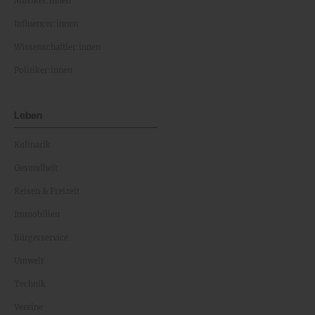
Musiker:innen
Influencer:innen
Wissenschaftler:innen
Politiker:innen
Leben
Kulinarik
Gesundheit
Reisen & Freizeit
Immobilien
Bürgerservice
Umwelt
Technik
Vereine