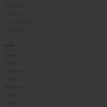
Musiker:innen
Influencer:innen
Wissenschaftler:innen
Politiker:innen
Leben
Kulinarik
Gesundheit
Reisen & Freizeit
Immobilien
Bürgerservice
Umwelt
Technik