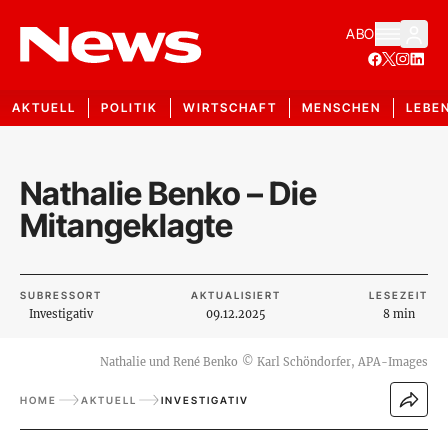
ABO
AKTUELL
POLITIK
WIRTSCHAFT
MENSCHEN
LEBE
Nathalie Benko – Die
Mitangeklagte
SUBRESSORT
AKTUALISIERT
LESEZEIT
Investigativ
09.12.2025
8 min
Nathalie und René Benko
©
Karl Schöndorfer, APA-Images
HOME
AKTUELL
INVESTIGATIV